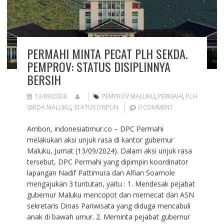
PERMAHI MINTA PECAT PLH SEKDA.
PEMPROV: STATUS DISIPLINNYA
BERSIH
13/09/2024
PEMPROV MALUKU
,
PERMAHI
,
PLH
SEKDA MALUKU
,
STATUS DISPLIN
0 COMMENT
Ambon, indonesiatimur.co – DPC Permahi
melakukan aksi unjuk rasa di kantor gubernur
Maluku, Jumat (13/09/2024). Dalam aksi unjuk rasa
tersebut, DPC Permahi yang dipimpin koordinator
lapangan Nadif Pattimura dan Alfian Soamole
mengajukan 3 tuntutan, yaitu : 1. Mendesak pejabat
gubernur Maluku mencopot dan memecat dari ASN
sekretaris Dinas Pariwisata yang diduga mencabuli
anak di bawah umur. 2. Meminta pejabat gubernur