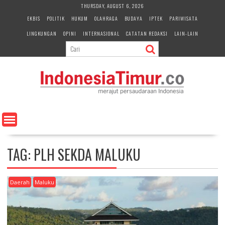
S
THURSDAY, AUGUST 6, 2026
k
EKBIS
POLITIK
HUKUM
OLAHRAGA
BUDAYA
IPTEK
PARIWISATA
i
LINGKUNGAN
OPINI
INTERNASIONAL
CATATAN REDAKSI
LAIN-LAIN
p
t
o
c
o
n
t
e
n
t
TAG:
PLH SEKDA MALUKU
Daerah
Maluku