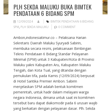
PLH SEKDA MALUKU BUKA BIMTEK
PENDATAAN 6 BIDANG SPM
12/09/2024
BIMTEK PENDATAAN 6 BIDANG
SPM
,
PLH SEKDA MALUKU
0 COMMENT
Ambon,indonesiatimur.co – Pelaksana Harian
Sekretaris Daerah Maluku Syuryadi Sabirin,
membuka secara resmi, pelaksanaan Bimbingan
Teknis Pendataan 6 Bidang Standar Pelayanan
Minimal (SPM) untuk 3 Kabupaten/Kota di Provinsi
Maluku yakni Kabupaten Aru, Kabupaten Maluku
Tengah, dan Kota Tual, yang ditandai dengan
pemukulan tifa, pada Kamis (12/09/2024) berpusat
di Hotel Santika Premier Ambon. Sabirin
menjelaskan SPM adalah bentuk komitmen
pemerintah, untuk hadir dalam melayani warga
negara Indonesia, dimana untuk saat ini komitmen
tersebut baru dapat diakomodir pada 6 urusan wajib
yang berkaitan dengan pelayanan dasar. Plh. Sekda