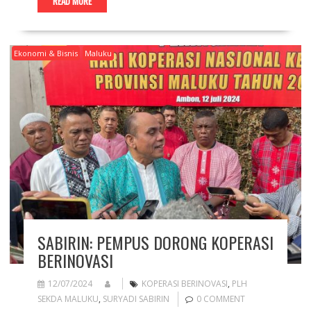
READ MORE
Ekonomi & Bisnis
Maluku
SABIRIN: PEMPUS DORONG KOPERASI
BERINOVASI
12/07/2024
KOPERASI BERINOVASI
,
PLH
SEKDA MALUKU
,
SURYADI SABIRIN
0 COMMENT