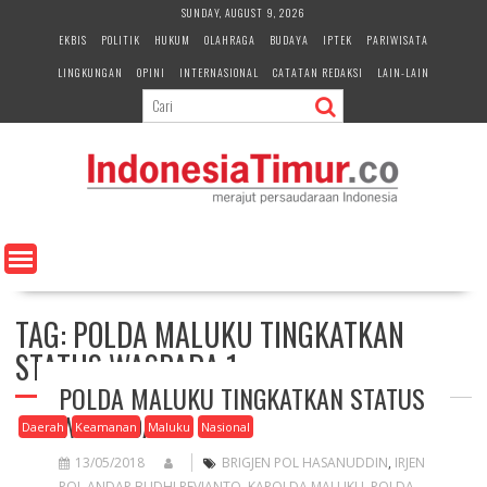
S
SUNDAY, AUGUST 9, 2026
k
EKBIS
POLITIK
HUKUM
OLAHRAGA
BUDAYA
IPTEK
PARIWISATA
i
LINGKUNGAN
OPINI
INTERNASIONAL
CATATAN REDAKSI
LAIN-LAIN
p
t
o
c
o
n
t
e
n
t
TAG:
POLDA MALUKU TINGKATKAN
STATUS WASPADA 1
POLDA MALUKU TINGKATKAN STATUS
WASPADA 1
Daerah
Keamanan
Maluku
Nasional
13/05/2018
BRIGJEN POL HASANUDDIN
,
IRJEN
POL ANDAP BUDHI REVIANTO
,
KAPOLDA MALUKU
,
POLDA