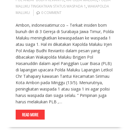
MALUKU TINGKATKAN STATUS WASPADA 1
,
WAKAPOLDA
MALUKU
0 COMMENT
Ambon, indonesiatimur.co – Terkait insiden bom
bunuh diri di 3 Gereja di Surabaya Jawa Timur, Polda
Maluku meningkatkan kewaspadaan ke waspada 1
atau siaga 1. Hal ini dikatakan Kapolda Maluku Irjen
Pol Andap Budhi Revianto dalam pesan yang
dibacakan Wakapolda Maluku Brigjen Pol
Hasanuddin dalam apel Panggilan Luar Biasa (PLB)
di lapangan upacara Polda Maluku Lapangan Letkol
Chr Tahapary kawasan Tantui Kecamatan Sirimau
Kota Ambon pada Minggu (13/5). Menurutnya,
peningkatan waspada 1 atau siaga 1 ini agar polisi
harus waspada dan siaga selalu. ” Pimpinan juga
harus melakukan PLB ,…
READ MORE