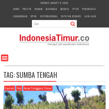
S
SUNDAY, AUGUST 9, 2026
k
EKBIS
POLITIK
HUKUM
OLAHRAGA
BUDAYA
IPTEK
PARIWISATA
i
LINGKUNGAN
OPINI
INTERNASIONAL
CATATAN REDAKSI
LAIN-LAIN
p
t
o
c
o
n
t
e
n
t
TAG:
SUMBA TENGAH
Daerah
Hot
Nusa Tenggara Timur