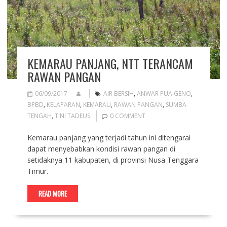
KEMARAU PANJANG, NTT TERANCAM
RAWAN PANGAN
06/09/2017
AIR BERSIH
,
ANWAR PUA GENO
,
BPBD
,
KELAPARAN
,
KEMARAU
,
RAWAN PANGAN
,
SUMBA
TENGAH
,
TINI TADEUS
0 COMMENT
Kemarau panjang yang terjadi tahun ini ditengarai
dapat menyebabkan kondisi rawan pangan di
setidaknya 11 kabupaten, di provinsi Nusa Tenggara
Timur.
READ MORE