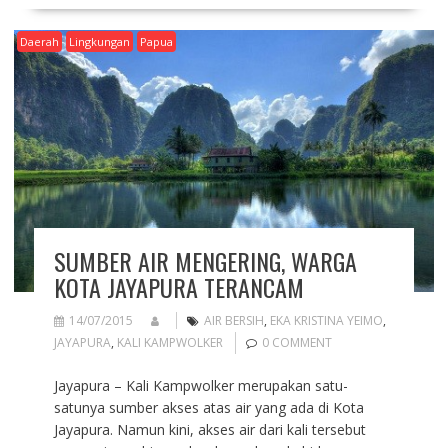
Daerah
Lingkungan
Papua
SUMBER AIR MENGERING, WARGA
KOTA JAYAPURA TERANCAM
14/07/2015
AIR BERSIH
,
EKA KRISTINA YEIMO
,
JAYAPURA
,
KALI KAMPWOLKER
0 COMMENT
Jayapura – Kali Kampwolker merupakan satu-
satunya sumber akses atas air yang ada di Kota
Jayapura. Namun kini, akses air dari kali tersebut