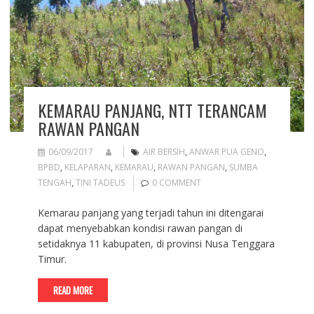
KEMARAU PANJANG, NTT TERANCAM
RAWAN PANGAN
06/09/2017
AIR BERSIH
,
ANWAR PUA GENO
,
BPBD
,
KELAPARAN
,
KEMARAU
,
RAWAN PANGAN
,
SUMBA
TENGAH
,
TINI TADEUS
0 COMMENT
Kemarau panjang yang terjadi tahun ini ditengarai
dapat menyebabkan kondisi rawan pangan di
setidaknya 11 kabupaten, di provinsi Nusa Tenggara
Timur.
READ MORE