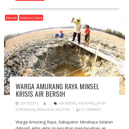
Daerah
Sulawesi Utara
WARGA AMURANG RAYA MINSEL
KRISIS AIR BERSIH
20/10/2013
AIR BERSIH
,
AMURANG
,
JHON
SORONGAN
,
MINAHASA SELATAN
0 COMMENT
Warga Amurang Raya, Kabupaten Minahasa Selatan
(Minsel) akhir-akhir ini kesulitan mendapatkan air