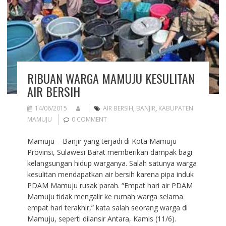
RIBUAN WARGA MAMUJU KESULITAN
AIR BERSIH
14/06/2015
AIR BERSIH
,
BANJIR
,
KABUPATEN
MAMUJU
0 COMMENT
Mamuju – Banjir yang terjadi di Kota Mamuju
Provinsi, Sulawesi Barat memberikan dampak bagi
kelangsungan hidup warganya. Salah satunya warga
kesulitan mendapatkan air bersih karena pipa induk
PDAM Mamuju rusak parah. “Empat hari air PDAM
Mamuju tidak mengalir ke rumah warga selama
empat hari terakhir,” kata salah seorang warga di
Mamuju, seperti dilansir Antara, Kamis (11/6).