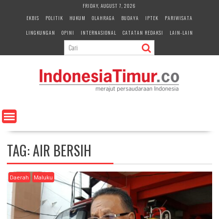
S
FRIDAY, AUGUST 7, 2026
k
EKBIS
POLITIK
HUKUM
OLAHRAGA
BUDAYA
IPTEK
PARIWISATA
i
LINGKUNGAN
OPINI
INTERNASIONAL
CATATAN REDAKSI
LAIN-LAIN
p
t
o
c
o
n
t
e
n
t
TAG:
AIR BERSIH
Daerah
Maluku