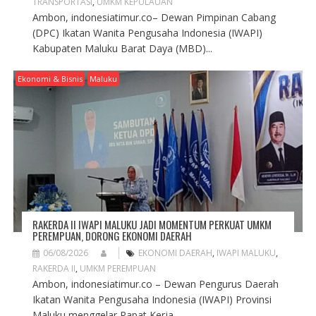
TRANSPORTASI
,
UMKM KEPULAUAN
Ambon, indonesiatimur.co– Dewan Pimpinan Cabang
(DPC) Ikatan Wanita Pengusaha Indonesia (IWAPI)
Kabupaten Maluku Barat Daya (MBD)...
Ekonomi & Bisnis
Maluku
RAKERDA II IWAPI MALUKU JADI MOMENTUM PERKUAT UMKM
PEREMPUAN, DORONG EKONOMI DAERAH
06/08/2026
EKONOMI DAERAH
,
IWAPI MALUKU
,
RAKERDA II
,
UMKM PEREMPUAN
Ambon, indonesiatimur.co – Dewan Pengurus Daerah
Ikatan Wanita Pengusaha Indonesia (IWAPI) Provinsi
Maluku menggelar Rapat Kerja...