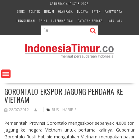
S
SATURDAY, AUGUST 8, 2026
k
EKBIS
POLITIK
HUKUM
OLAHRAGA
BUDAYA
IPTEK
PARIWISATA
i
LINGKUNGAN
OPINI
INTERNASIONAL
CATATAN REDAKSI
LAIN-LAIN
p
t
o
c
o
n
t
e
n
t
GORONTALO EKSPOR JAGUNG PERDANA KE
VIETNAM
28/07/2012
RUSLI HABIBIE
Pemerintah Provinsi Gorontalo mengeskpor sebanyak 4.000 ton
jagung ke negara Vietnam untuk pertama kalinya. Gubernur
Gorontalo Rusli Habibie mengatakan Vietnam merupakan pasar