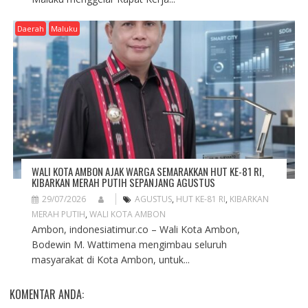
Daerah
Maluku
WALI KOTA AMBON AJAK WARGA SEMARAKKAN HUT KE-81 RI,
KIBARKAN MERAH PUTIH SEPANJANG AGUSTUS
29/07/2026
AGUSTUS
,
HUT KE-81 RI
,
KIBARKAN
MERAH PUTIH
,
WALI KOTA AMBON
Ambon, indonesiatimur.co – Wali Kota Ambon,
Bodewin M. Wattimena mengimbau seluruh
masyarakat di Kota Ambon, untuk...
KOMENTAR ANDA: