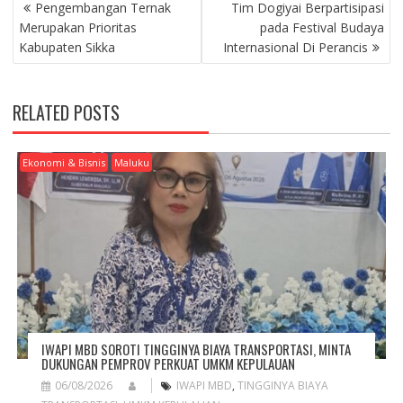
P
Pengembangan Ternak
Tim Dogiyai Berpartisipasi
O
Merupakan Prioritas
pada Festival Budaya
S
Kabupaten Sikka
Internasional Di Perancis
T
N
A
RELATED POSTS
V
I
G
Ekonomi & Bisnis
Maluku
A
T
I
O
N
IWAPI MBD SOROTI TINGGINYA BIAYA TRANSPORTASI, MINTA
DUKUNGAN PEMPROV PERKUAT UMKM KEPULAUAN
06/08/2026
IWAPI MBD
,
TINGGINYA BIAYA