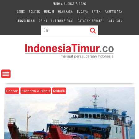
S
FRIDAY, AUGUST 7, 2026
k
EKBIS
POLITIK
HUKUM
OLAHRAGA
BUDAYA
IPTEK
PARIWISATA
i
LINGKUNGAN
OPINI
INTERNASIONAL
CATATAN REDAKSI
LAIN-LAIN
p
t
o
c
o
n
t
e
n
t
Daerah
Ekonomi & Bisnis
Maluku