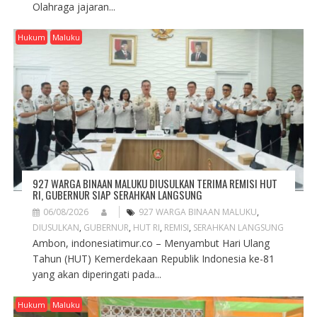
Olahraga jajaran...
Hukum
Maluku
927 WARGA BINAAN MALUKU DIUSULKAN TERIMA REMISI HUT
RI, GUBERNUR SIAP SERAHKAN LANGSUNG
06/08/2026
927 WARGA BINAAN MALUKU
,
DIUSULKAN
,
GUBERNUR
,
HUT RI
,
REMISI
,
SERAHKAN LANGSUNG
Ambon, indonesiatimur.co – Menyambut Hari Ulang
Tahun (HUT) Kemerdekaan Republik Indonesia ke-81
yang akan diperingati pada...
Hukum
Maluku