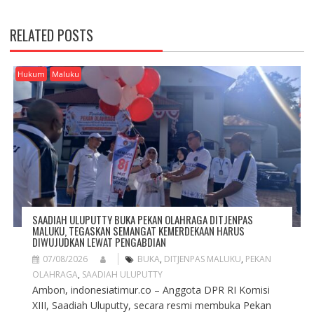
T
N
RELATED POSTS
A
V
I
Hukum
Maluku
G
A
T
I
O
N
SAADIAH ULUPUTTY BUKA PEKAN OLAHRAGA DITJENPAS
MALUKU, TEGASKAN SEMANGAT KEMERDEKAAN HARUS
DIWUJUDKAN LEWAT PENGABDIAN
07/08/2026
BUKA
,
DITJENPAS MALUKU
,
PEKAN
OLAHRAGA
,
SAADIAH ULUPUTTY
Ambon, indonesiatimur.co – Anggota DPR RI Komisi
XIII, Saadiah Uluputty, secara resmi membuka Pekan