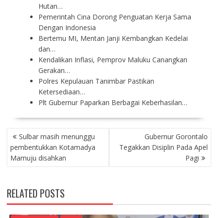
Hutan…
Pemerintah Cina Dorong Penguatan Kerja Sama
Dengan Indonesia
Bertemu MI, Mentan Janji Kembangkan Kedelai
dan…
Kendalikan Inflasi, Pemprov Maluku Canangkan
Gerakan…
Polres Kepulauan Tanimbar Pastikan
Ketersediaan…
Plt Gubernur Paparkan Berbagai Keberhasilan…
P
Sulbar masih menunggu
Gubernur Gorontalo
O
pembentukkan Kotamadya
Tegakkan Disiplin Pada Apel
S
Mamuju disahkan
Pagi
T
N
A
RELATED POSTS
V
I