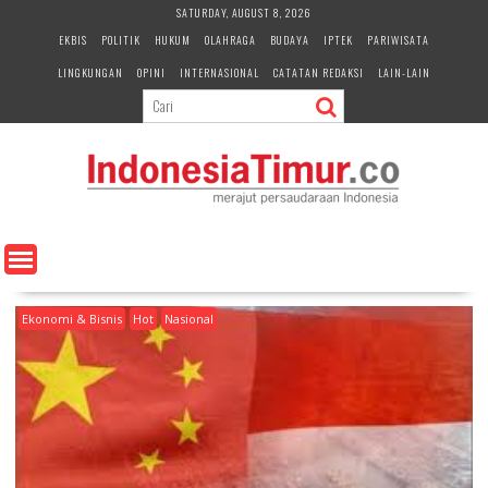
S
SATURDAY, AUGUST 8, 2026
k
EKBIS
POLITIK
HUKUM
OLAHRAGA
BUDAYA
IPTEK
PARIWISATA
i
LINGKUNGAN
OPINI
INTERNASIONAL
CATATAN REDAKSI
LAIN-LAIN
p
t
o
c
o
n
t
e
n
t
Ekonomi & Bisnis
Hot
Nasional