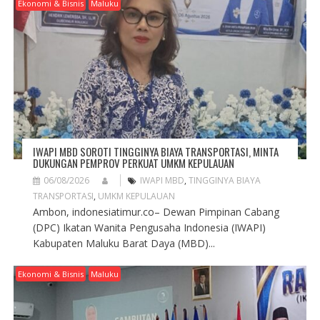
G
Ekonomi & Bisnis
Maluku
A
T
I
O
N
IWAPI MBD SOROTI TINGGINYA BIAYA TRANSPORTASI, MINTA
DUKUNGAN PEMPROV PERKUAT UMKM KEPULAUAN
06/08/2026
IWAPI MBD
,
TINGGINYA BIAYA
TRANSPORTASI
,
UMKM KEPULAUAN
Ambon, indonesiatimur.co– Dewan Pimpinan Cabang
(DPC) Ikatan Wanita Pengusaha Indonesia (IWAPI)
Kabupaten Maluku Barat Daya (MBD)...
Ekonomi & Bisnis
Maluku