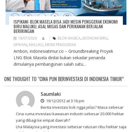
ISPIKANI: BLOK MASELA BISA JADI MESIN PENGGERAK EKONOMI
BIRU MALUKU, ASAL MIGAS DAN PERIKANAN BERJALAN
BERIRINGAN
18/07/2026
BLOK MASELA
,
EKONOMI BIRU
,
ISPIKANI
,
MALUKU
,
MESIN PENGGERAK
Ambon, indonesiatimur.co – Groundbreaking Proyek
LNG Blok Masela dinilai bukan sekadar penanda
dimulainya pembangunan salah satu...
ONE THOUGHT TO “CINA PUN BERINVESTASI DI INDONESIA TIMUR”
Saumlaki
19/12/2012 at 3:16 pm
Berita investasi kok ngga jelas? Masa sebesar
Cina cuma investasi kawasan industri sebesar 20.000 hektar
yang dibagi ke empat daerah?
Lha Malaysia yang investasi sebesar ratusan ribu hektar saja