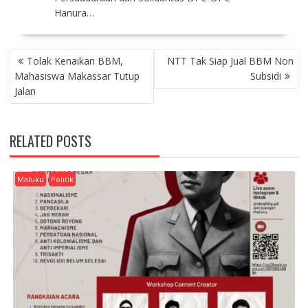
Hanura…
P
Tolak Kenaikan BBM,
NTT Tak Siap Jual BBM Non
O
Mahasiswa Makassar Tutup
Subsidi
S
Jalan
T
N
A
RELATED POSTS
V
I
G
Maluku
Politik
A
T
I
O
N