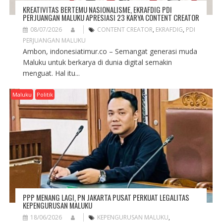
KREATIVITAS BERTEMU NASIONALISME, EKRAFDIG PDI
PERJUANGAN MALUKU APRESIASI 23 KARYA CONTENT CREATOR
08/07/2026
CONTENT CREATOR
,
EKRAFDIG
,
PDI
PERJUANGAN MALUKU
Ambon, indonesiatimur.co – Semangat generasi muda
Maluku untuk berkarya di dunia digital semakin
menguat. Hal itu...
Maluku
Politik
PPP MENANG LAGI, PN JAKARTA PUSAT PERKUAT LEGALITAS
KEPENGURUSAN MALUKU
18/06/2026
KEPENGURUSAN MALUKU
,