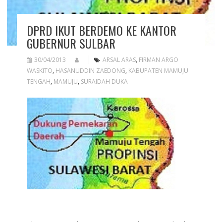
DPRD IKUT BERDEMO KE KANTOR
GUBERNUR SULBAR
30/04/2013
ARSAL ARAS
,
FIRMAN ARGO
WASKITO
,
HASANUDDIN ZAEDONG
,
KABUPATEN MAMUJU
TENGAH
,
MAMUJU
,
SURAIDAH DUKA