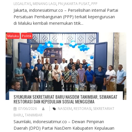
LEGALITAS
,
MENANG LAGI
,
PN JAKARTA PUSAT
,
PPP
Jakarta, indonesiatimur.co – Perselisihan internal Partai
Persatuan Pembangunan (PPP) terkait kepengurusan
di Maluku kembali menemukan titik...
Maluku
Politik
SYUKURAN SEKRETARIAT BARU NASDEM TANIMBAR, SEMANGAT
RESTORASI DAN KEPEDULIAN SOSIAL MENGGEMA
07/06/2026
NASDEM
,
RESTORASI
,
SEKRETARIAT
BARU
,
TANIMBAR
Saumlaki, indonesiatimur.co – Dewan Pimpinan
Daerah (DPD) Partai NasDem Kabupaten Kepulauan