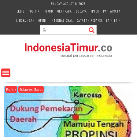
S
SUNDAY, AUGUST 9, 2026
k
EKBIS
POLITIK
HUKUM
OLAHRAGA
BUDAYA
IPTEK
PARIWISATA
i
LINGKUNGAN
OPINI
INTERNASIONAL
CATATAN REDAKSI
LAIN-LAIN
p
t
o
c
o
n
t
e
n
t
Politik
Sulawesi Barat