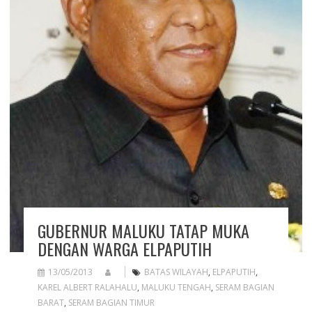
GUBERNUR MALUKU TATAP MUKA
DENGAN WARGA ELPAPUTIH
13/05/2013
BATAS WILAYAH
,
ELPAPUTIH
,
KAREL ALBERT RALAHALU
,
MALUKU TENGAH
,
SERAM BAGIAN
BARAT
,
SERAM BAGIAN TIMUR