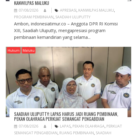
KANWILPAS MALUKU
07/08/2026
APRESIASI
,
KANWILPAS MALUKU
,
PROGRAM PEMBINAAN
,
SAADIAH ULUPUTTY
Ambon, indonesiatimur.co – Anggota DPR RI Komisi
XIII, Saadiah Uluputty, mengapresiasi program
pembinaan kemandirian yang selama...
Hukum
Maluku
SAADIAH ULUPUTTY: LAPAS HARUS JADI RUANG PEMBINAAN,
PEKAN OLAHRAGA PERKUAT SEMANGAT PENGABDIAN
07/08/2026
LAPAS
,
PEKAN OLAHRAGA
,
PERKUAT
SEMANGAT PENGABDIAN
,
RUANG PEMBINAAN
,
SAADIAH