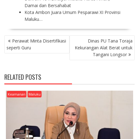
Damai dan Bersahabat
Kota Ambon Juara Umum Pesparawi XI Provinsi
Maluku…
P
Perawat Minta Disertifikasi
Dinas PU Tana Toraja
O
seperti Guru
Kekurangan Alat Berat untuk
S
Tangani Longsor
T
N
A
RELATED POSTS
V
I
G
Keamanan
Maluku
A
T
I
O
N