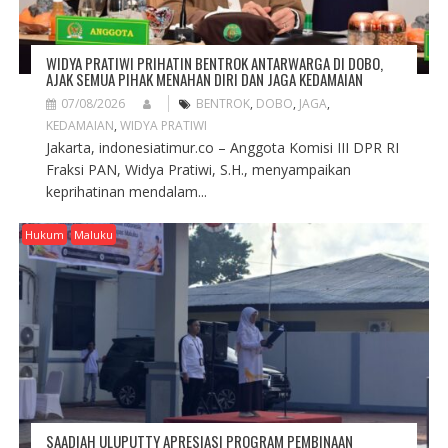
WIDYA PRATIWI PRIHATIN BENTROK ANTARWARGA DI DOBO,
AJAK SEMUA PIHAK MENAHAN DIRI DAN JAGA KEDAMAIAN
07/08/2026
BENTROK
,
DOBO
,
JAGA
,
KEDAMAIAN
,
WIDYA PRATIWI
Jakarta, indonesiatimur.co – Anggota Komisi III DPR RI
Fraksi PAN, Widya Pratiwi, S.H., menyampaikan
keprihatinan mendalam...
Hukum
Maluku
SAADIAH ULUPUTTY APRESIASI PROGRAM PEMBINAAN