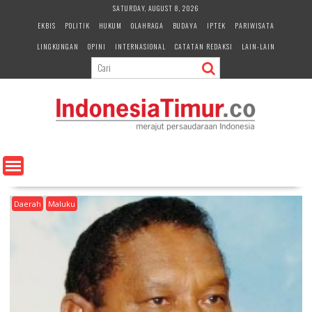
S
SATURDAY, AUGUST 8, 2026
k
EKBIS
POLITIK
HUKUM
OLAHRAGA
BUDAYA
IPTEK
PARIWISATA
i
LINGKUNGAN
OPINI
INTERNASIONAL
CATATAN REDAKSI
LAIN-LAIN
p
t
o
c
o
n
t
e
n
t
Daerah
Maluku