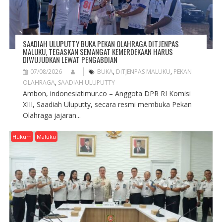
SAADIAH ULUPUTTY BUKA PEKAN OLAHRAGA DITJENPAS
MALUKU, TEGASKAN SEMANGAT KEMERDEKAAN HARUS
DIWUJUDKAN LEWAT PENGABDIAN
07/08/2026
BUKA
,
DITJENPAS MALUKU
,
PEKAN
OLAHRAGA
,
SAADIAH ULUPUTTY
Ambon, indonesiatimur.co – Anggota DPR RI Komisi
XIII, Saadiah Uluputty, secara resmi membuka Pekan
Olahraga jajaran...
Hukum
Maluku