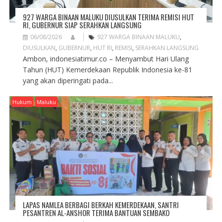
927 WARGA BINAAN MALUKU DIUSULKAN TERIMA REMISI HUT
RI, GUBERNUR SIAP SERAHKAN LANGSUNG
06/08/2026
927 WARGA BINAAN MALUKU
,
DIUSULKAN
,
GUBERNUR
,
HUT RI
,
REMISI
,
SERAHKAN LANGSUNG
Ambon, indonesiatimur.co – Menyambut Hari Ulang
Tahun (HUT) Kemerdekaan Republik Indonesia ke-81
yang akan diperingati pada...
Hukum
Maluku
LAPAS NAMLEA BERBAGI BERKAH KEMERDEKAAN, SANTRI
PESANTREN AL-ANSHOR TERIMA BANTUAN SEMBAKO