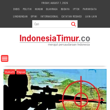
S
FRIDAY, AUGUST 7, 2026
k
EKBIS
POLITIK
HUKUM
OLAHRAGA
BUDAYA
IPTEK
PARIWISATA
i
LINGKUNGAN
OPINI
INTERNASIONAL
CATATAN REDAKSI
LAIN-LAIN
p
t
o
c
o
n
t
e
n
t
Hukum
Papua