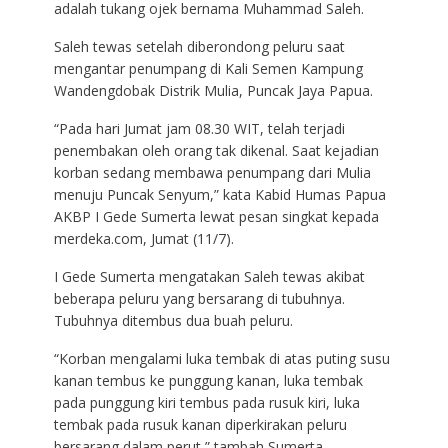
adalah tukang ojek bernama Muhammad Saleh.
Saleh tewas setelah diberondong peluru saat
mengantar penumpang di Kali Semen Kampung
Wandengdobak Distrik Mulia, Puncak Jaya Papua.
“Pada hari Jumat jam 08.30 WIT, telah terjadi
penembakan oleh orang tak dikenal. Saat kejadian
korban sedang membawa penumpang dari Mulia
menuju Puncak Senyum,” kata Kabid Humas Papua
AKBP I Gede Sumerta lewat pesan singkat kepada
merdeka.com, Jumat (11/7).
I Gede Sumerta mengatakan Saleh tewas akibat
beberapa peluru yang bersarang di tubuhnya.
Tubuhnya ditembus dua buah peluru.
“Korban mengalami luka tembak di atas puting susu
kanan tembus ke punggung kanan, luka tembak
pada punggung kiri tembus pada rusuk kiri, luka
tembak pada rusuk kanan diperkirakan peluru
bersarang dalam perut,” tambah Sumerta.