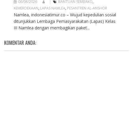
06/08/2026
BANTUAN SEMBAKO
,
KEMERDEKAAN
,
LAPAS NAMLEA
,
PESANTREN AL-ANSHOR
Namlea, indonesiatimur.co – Wujud kepedulian sosial
ditunjukkan Lembaga Pemasyarakatan (Lapas) Kelas
III Namlea dengan membagikan paket...
KOMENTAR ANDA: