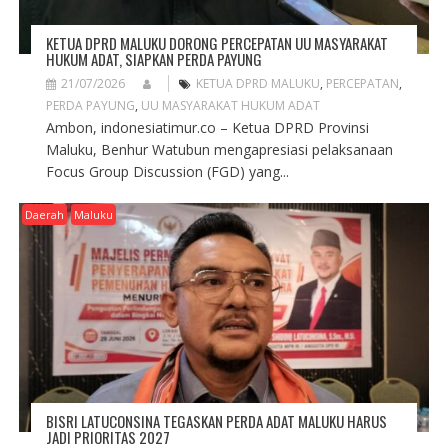
KETUA DPRD MALUKU DORONG PERCEPATAN UU MASYARAKAT
HUKUM ADAT, SIAPKAN PERDA PAYUNG
21/07/2026
KETUA DPRD MALUKU
,
PERCEPATAN
,
PERDA PAYUNG
,
UU MASYARAKAT HUKUM ADAT
Ambon, indonesiatimur.co – Ketua DPRD Provinsi
Maluku, Benhur Watubun mengapresiasi pelaksanaan
Focus Group Discussion (FGD) yang...
Daerah
Maluku
BISRI LATUCONSINA TEGASKAN PERDA ADAT MALUKU HARUS
JADI PRIORITAS 2027