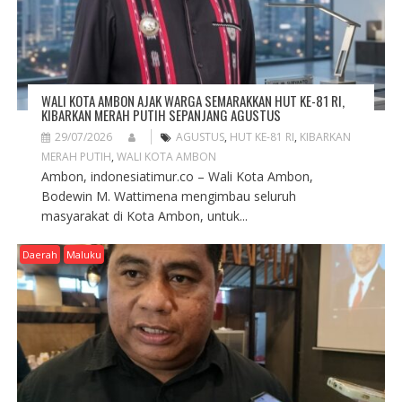
N
WALI KOTA AMBON AJAK WARGA SEMARAKKAN HUT KE-81 RI,
KIBARKAN MERAH PUTIH SEPANJANG AGUSTUS
29/07/2026
AGUSTUS
,
HUT KE-81 RI
,
KIBARKAN
MERAH PUTIH
,
WALI KOTA AMBON
Ambon, indonesiatimur.co – Wali Kota Ambon,
Bodewin M. Wattimena mengimbau seluruh
masyarakat di Kota Ambon, untuk...
Daerah
Maluku