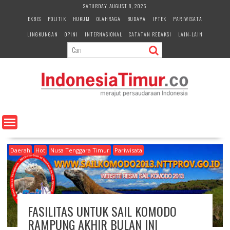
S
SATURDAY, AUGUST 8, 2026
k
EKBIS
POLITIK
HUKUM
OLAHRAGA
BUDAYA
IPTEK
PARIWISATA
i
LINGKUNGAN
OPINI
INTERNASIONAL
CATATAN REDAKSI
LAIN-LAIN
p
t
o
c
o
n
t
e
n
t
Daerah
Hot
Nusa Tenggara Timur
Pariwisata
FASILITAS UNTUK SAIL KOMODO
RAMPUNG AKHIR BULAN INI