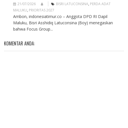
21/07/2026
BISRI LATUCONSINA
,
PERDA ADAT
MALUKU
,
PRIORITAS 2027
Ambon, indonesiatimur.co – Anggota DPD RI Dapil
Maluku, Bisri Asshidiq Latuconsina (Boy) menegaskan
bahwa Focus Group...
KOMENTAR ANDA: