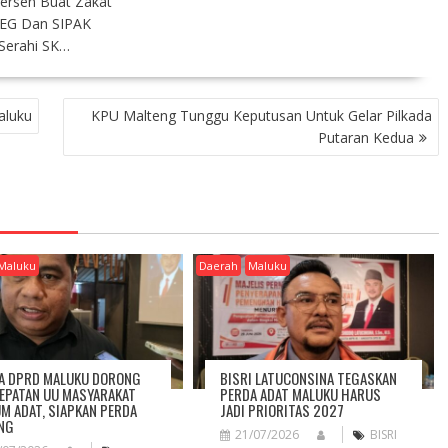
Persen Buat Zakat
PEG Dan SIPAK
Serahi SK…
aluku
KPU Malteng Tunggu Keputusan Untuk Gelar Pilkada
Putaran Kedua
Maluku
Daerah
Maluku
A DPRD MALUKU DORONG
BISRI LATUCONSINA TEGASKAN
EPATAN UU MASYARAKAT
PERDA ADAT MALUKU HARUS
M ADAT, SIAPKAN PERDA
JADI PRIORITAS 2027
NG
21/07/2026
BISRI