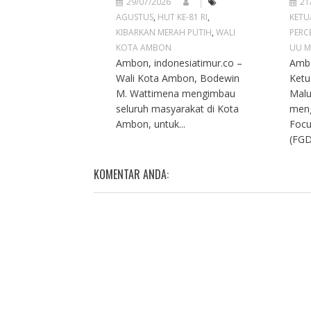
29/07/2026
21
AGUSTUS
,
HUT KE-81 RI
,
KETU
KIBARKAN MERAH PUTIH
,
WALI
PERC
KOTA AMBON
UU M
Ambon, indonesiatimur.co –
Ambo
Wali Kota Ambon, Bodewin
Ketu
M. Wattimena mengimbau
Malu
seluruh masyarakat di Kota
meng
Ambon, untuk...
Focu
(FGD
KOMENTAR ANDA: