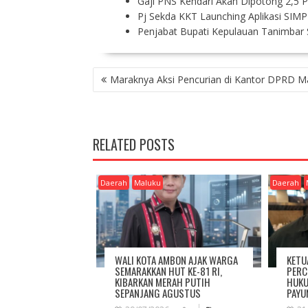
Gaji PNS Kendari Akan Dipotong 2,5 
Pj Sekda KKT Launching Aplikasi SIM
Penjabat Bupati Kepulauan Tanimbar 
P
Maraknya Aksi Pencurian di Kantor DPRD M
O
S
T
N
RELATED POSTS
A
V
I
Daerah
Maluku
Daerah
G
A
T
I
O
WALI KOTA AMBON AJAK WARGA
KETU
N
SEMARAKKAN HUT KE-81 RI,
PERC
KIBARKAN MERAH PUTIH
HUKU
SEPANJANG AGUSTUS
PAYU