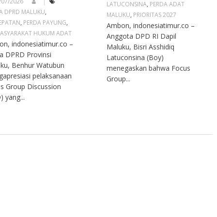
/07/2026
LATUCONSINA
,
PERDA ADAT
A DPRD MALUKU
,
MALUKU
,
PRIORITAS 2027
EPATAN
,
PERDA PAYUNG
,
Ambon, indonesiatimur.co –
ASYARAKAT HUKUM ADAT
Anggota DPD RI Dapil
n, indonesiatimur.co –
Maluku, Bisri Asshidiq
a DPRD Provinsi
Latuconsina (Boy)
ku, Benhur Watubun
menegaskan bahwa Focus
apresiasi pelaksanaan
Group...
s Group Discussion
) yang...