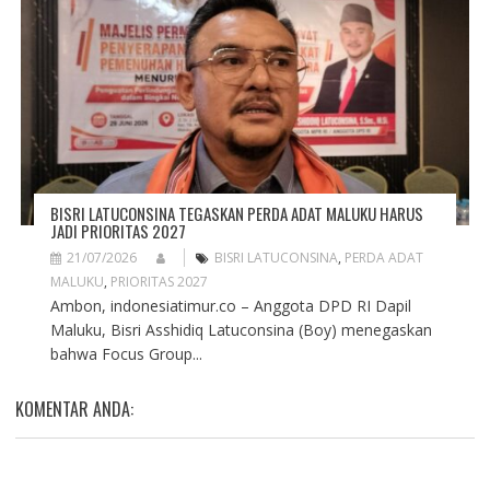
BISRI LATUCONSINA TEGASKAN PERDA ADAT MALUKU HARUS
JADI PRIORITAS 2027
21/07/2026
BISRI LATUCONSINA
,
PERDA ADAT
MALUKU
,
PRIORITAS 2027
Ambon, indonesiatimur.co – Anggota DPD RI Dapil
Maluku, Bisri Asshidiq Latuconsina (Boy) menegaskan
bahwa Focus Group...
KOMENTAR ANDA: