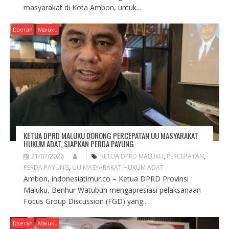
masyarakat di Kota Ambon, untuk...
Daerah
Maluku
KETUA DPRD MALUKU DORONG PERCEPATAN UU MASYARAKAT
HUKUM ADAT, SIAPKAN PERDA PAYUNG
21/07/2026
KETUA DPRD MALUKU
,
PERCEPATAN
,
PERDA PAYUNG
,
UU MASYARAKAT HUKUM ADAT
Ambon, indonesiatimur.co – Ketua DPRD Provinsi
Maluku, Benhur Watubun mengapresiasi pelaksanaan
Focus Group Discussion (FGD) yang...
Daerah
Maluku