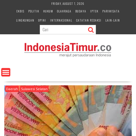
S
FRIDAY, AUGUST 7, 2026
k
EKBIS
POLITIK
HUKUM
OLAHRAGA
BUDAYA
IPTEK
PARIWISATA
i
LINGKUNGAN
OPINI
INTERNASIONAL
CATATAN REDAKSI
LAIN-LAIN
p
t
o
c
o
n
t
e
n
t
Daerah
Sulawesi Selatan