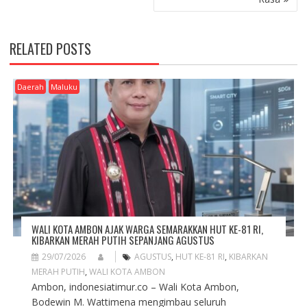
T
N
A
RELATED POSTS
V
I
G
Daerah
Maluku
A
T
I
O
N
WALI KOTA AMBON AJAK WARGA SEMARAKKAN HUT KE-81 RI,
KIBARKAN MERAH PUTIH SEPANJANG AGUSTUS
29/07/2026
AGUSTUS
,
HUT KE-81 RI
,
KIBARKAN
MERAH PUTIH
,
WALI KOTA AMBON
Ambon, indonesiatimur.co – Wali Kota Ambon,
Bodewin M. Wattimena mengimbau seluruh