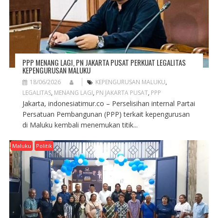
PPP MENANG LAGI, PN JAKARTA PUSAT PERKUAT LEGALITAS
KEPENGURUSAN MALUKU
18/06/2026
KEPENGURUSAN MALUKU
,
LEGALITAS
,
MENANG LAGI
,
PN JAKARTA PUSAT
,
PPP
Jakarta, indonesiatimur.co – Perselisihan internal Partai
Persatuan Pembangunan (PPP) terkait kepengurusan
di Maluku kembali menemukan titik...
Maluku
Politik