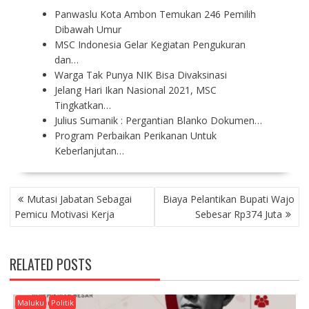
Panwaslu Kota Ambon Temukan 246 Pemilih
Dibawah Umur
MSC Indonesia Gelar Kegiatan Pengukuran
dan…
Warga Tak Punya NIK Bisa Divaksinasi
Jelang Hari Ikan Nasional 2021, MSC
Tingkatkan…
Julius Sumanik : Pergantian Blanko Dokumen…
Program Perbaikan Perikanan Untuk
Keberlanjutan…
P
Mutasi Jabatan Sebagai
Biaya Pelantikan Bupati Wajo
O
Pemicu Motivasi Kerja
Sebesar Rp374 Juta
S
T
N
RELATED POSTS
A
V
I
Maluku
Politik