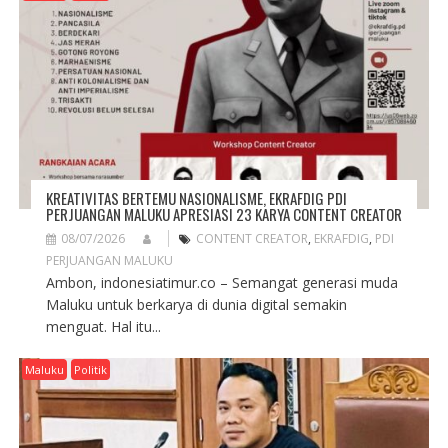
G
A
T
I
O
N
KREATIVITAS BERTEMU NASIONALISME, EKRAFDIG PDI
PERJUANGAN MALUKU APRESIASI 23 KARYA CONTENT CREATOR
08/07/2026
CONTENT CREATOR
,
EKRAFDIG
,
PDI
PERJUANGAN MALUKU
Ambon, indonesiatimur.co – Semangat generasi muda
Maluku untuk berkarya di dunia digital semakin
menguat. Hal itu...
Maluku
Politik