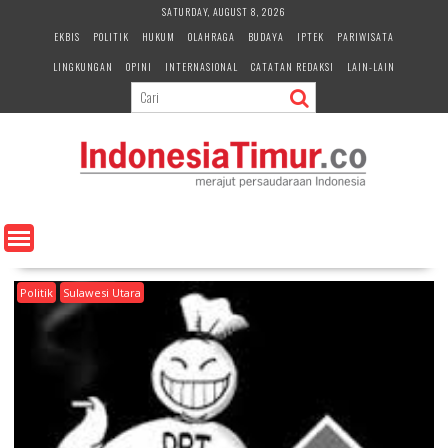
S
SATURDAY, AUGUST 8, 2026
k
EKBIS
POLITIK
HUKUM
OLAHRAGA
BUDAYA
IPTEK
PARIWISATA
i
LINGKUNGAN
OPINI
INTERNASIONAL
CATATAN REDAKSI
LAIN-LAIN
p
t
o
c
o
n
t
e
n
t
Politik
Sulawesi Utara