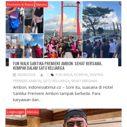
I
Ekonomi & Bisnis
Maluku
G
A
T
I
O
N
FUN WALK SANTIKA PREMIERE AMBON: SEHAT BERSAMA,
KOMPAK DALAM SATU KELUARGA
08/08/2026
FUN WALK
,
KOMPAK
,
SANTIKA
PREMIERE AMBON
,
SATU KELUARGA
,
SEHAT BERSAMA
Ambon, indonesiatimur.co – Sore itu, suasana di Hotel
Santika Premiere Ambon tampak berbeda. Para
karyawan dari...
Lingkungan
Maluku