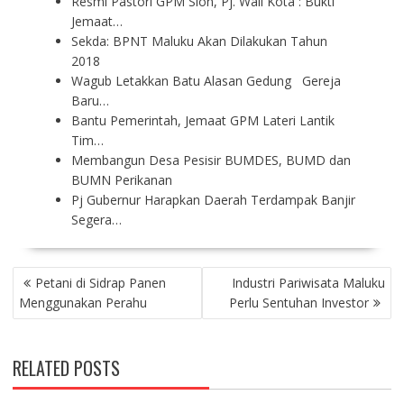
Resmi Pastori GPM Sion, Pj. Wali Kota : Bukti
Jemaat…
Sekda: BPNT Maluku Akan Dilakukan Tahun
2018
Wagub Letakkan Batu Alasan Gedung Gereja
Baru…
Bantu Pemerintah, Jemaat GPM Lateri Lantik
Tim…
Membangun Desa Pesisir BUMDES, BUMD dan
BUMN Perikanan
Pj Gubernur Harapkan Daerah Terdampak Banjir
Segera…
P
Petani di Sidrap Panen
Industri Pariwisata Maluku
O
Menggunakan Perahu
Perlu Sentuhan Investor
S
T
N
RELATED POSTS
A
V