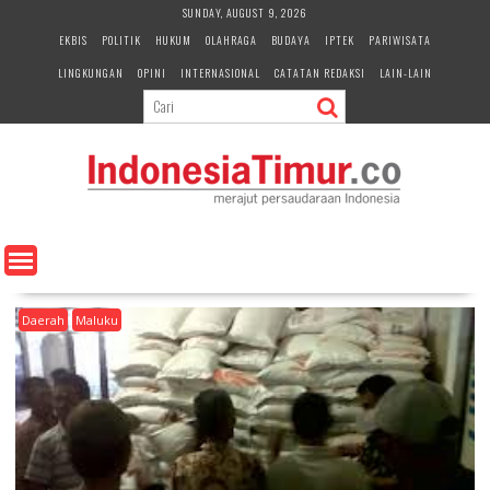
S
SUNDAY, AUGUST 9, 2026
k
EKBIS
POLITIK
HUKUM
OLAHRAGA
BUDAYA
IPTEK
PARIWISATA
i
LINGKUNGAN
OPINI
INTERNASIONAL
CATATAN REDAKSI
LAIN-LAIN
p
t
o
c
o
n
t
e
n
t
Daerah
Maluku