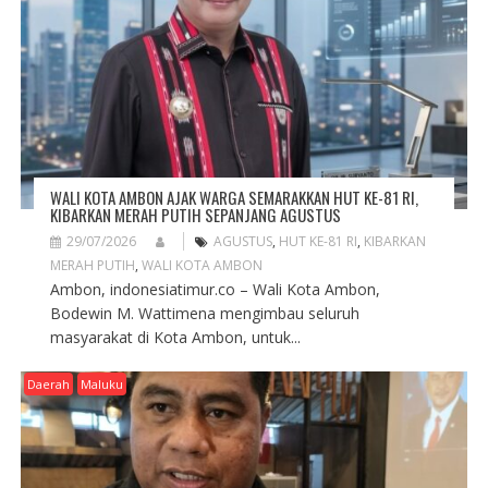
T
I
O
N
WALI KOTA AMBON AJAK WARGA SEMARAKKAN HUT KE-81 RI,
KIBARKAN MERAH PUTIH SEPANJANG AGUSTUS
29/07/2026
AGUSTUS
,
HUT KE-81 RI
,
KIBARKAN
MERAH PUTIH
,
WALI KOTA AMBON
Ambon, indonesiatimur.co – Wali Kota Ambon,
Bodewin M. Wattimena mengimbau seluruh
masyarakat di Kota Ambon, untuk...
Daerah
Maluku