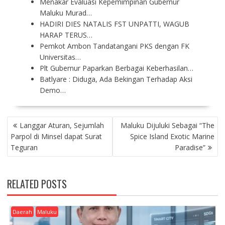
Menakar Evaluasi Kepemimpinan Gubernur
Maluku Murad…
HADIRI DIES NATALIS FST UNPATTI, WAGUB
HARAP TERUS…
Pemkot Ambon Tandatangani PKS dengan FK
Universitas…
Plt Gubernur Paparkan Berbagai Keberhasilan…
Batlyare : Diduga, Ada Bekingan Terhadap Aksi
Demo…
P
Langgar Aturan, Sejumlah
Maluku Dijuluki Sebagai “The
O
Parpol di Minsel dapat Surat
Spice Island Exotic Marine
S
Teguran
Paradise”
T
N
A
RELATED POSTS
V
I
G
Daerah
Maluku
A