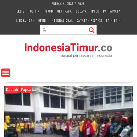
S
FRIDAY, AUGUST 7, 2026
k
EKBIS
POLITIK
HUKUM
OLAHRAGA
BUDAYA
IPTEK
PARIWISATA
i
LINGKUNGAN
OPINI
INTERNASIONAL
CATATAN REDAKSI
LAIN-LAIN
p
t
o
c
o
n
t
e
n
t
Daerah
Papua