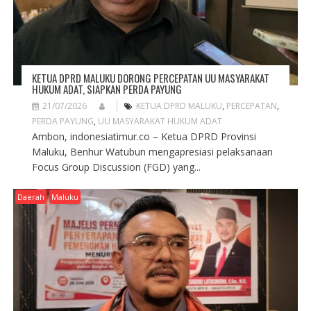
KETUA DPRD MALUKU DORONG PERCEPATAN UU MASYARAKAT
HUKUM ADAT, SIAPKAN PERDA PAYUNG
21/07/2026
KETUA DPRD MALUKU
,
PERCEPATAN
,
PERDA PAYUNG
,
UU MASYARAKAT HUKUM ADAT
Ambon, indonesiatimur.co – Ketua DPRD Provinsi
Maluku, Benhur Watubun mengapresiasi pelaksanaan
Focus Group Discussion (FGD) yang...
Daerah
Maluku