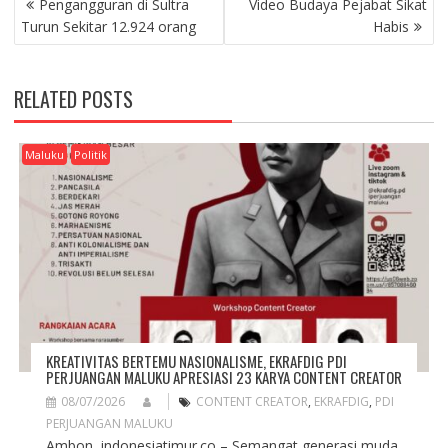
Pengangguran di Sultra
Video Budaya Pejabat Sikat
O
Turun Sekitar 12.924 orang
Habis
S
T
N
RELATED POSTS
A
V
I
Maluku
Politik
G
A
T
I
O
N
KREATIVITAS BERTEMU NASIONALISME, EKRAFDIG PDI
PERJUANGAN MALUKU APRESIASI 23 KARYA CONTENT CREATOR
08/07/2026
CONTENT CREATOR
,
EKRAFDIG
,
PDI
PERJUANGAN MALUKU
Ambon, indonesiatimur.co – Semangat generasi muda