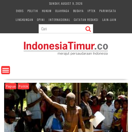
S
SUNDAY, AUGUST 9, 2026
k
EKBIS
POLITIK
HUKUM
OLAHRAGA
BUDAYA
IPTEK
PARIWISATA
i
LINGKUNGAN
OPINI
INTERNASIONAL
CATATAN REDAKSI
LAIN-LAIN
p
t
o
c
o
n
t
e
n
t
Papua
Politik