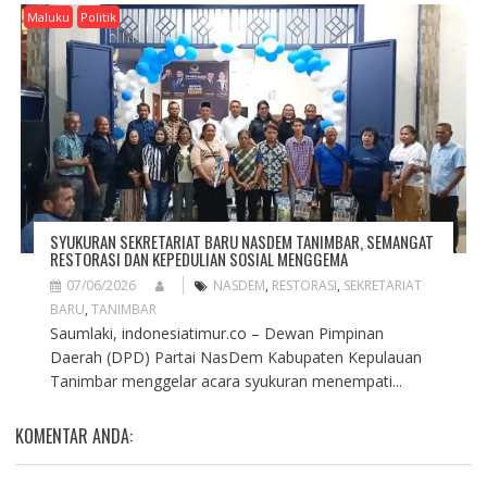
Maluku
Politik
SYUKURAN SEKRETARIAT BARU NASDEM TANIMBAR, SEMANGAT
RESTORASI DAN KEPEDULIAN SOSIAL MENGGEMA
07/06/2026
NASDEM
,
RESTORASI
,
SEKRETARIAT
BARU
,
TANIMBAR
Saumlaki, indonesiatimur.co – Dewan Pimpinan
Daerah (DPD) Partai NasDem Kabupaten Kepulauan
Tanimbar menggelar acara syukuran menempati...
KOMENTAR ANDA: