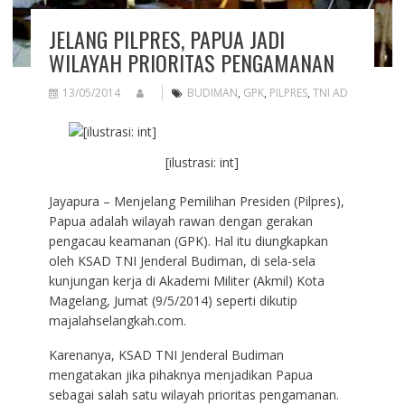
JELANG PILPRES, PAPUA JADI
WILAYAH PRIORITAS PENGAMANAN
13/05/2014
BUDIMAN
,
GPK
,
PILPRES
,
TNI AD
[ilustrasi: int]
Jayapura – Menjelang Pemilihan Presiden (Pilpres),
Papua adalah wilayah rawan dengan gerakan
pengacau keamanan (GPK). Hal itu diungkapkan
oleh KSAD TNI Jenderal Budiman, di sela-sela
kunjungan kerja di Akademi Militer (Akmil) Kota
Magelang, Jumat (9/5/2014) seperti dikutip
majalahselangkah.com.
Karenanya, KSAD TNI Jenderal Budiman
mengatakan jika pihaknya menjadikan Papua
sebagai salah satu wilayah prioritas pengamanan.