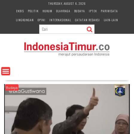
S
THURSDAY, AUGUST 6, 2026
k
EKBIS
POLITIK
HUKUM
OLAHRAGA
BUDAYA
IPTEK
PARIWISATA
i
LINGKUNGAN
OPINI
INTERNASIONAL
CATATAN REDAKSI
LAIN-LAIN
p
t
o
c
o
n
t
e
n
t
Budaya