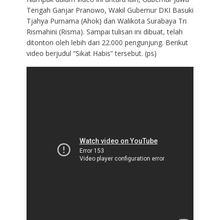
Tengah Ganjar Pranowo, Wakil Gubernur DKI Basuki
Tjahya Purnama (Ahok) dan Walikota Surabaya Tri
Rismahini (Risma). Sampai tulisan ini dibuat, telah
ditonton oleh lebih dari 22.000 pengunjung. Berikut
video berjudul “Sikat Habis” tersebut. (ps)