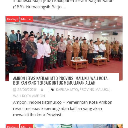
Indonesia Maju (PIM) Kabupaten Seram Bagian Barat
(SBB), Nurnaningsih Batjo,...
Budaya
Maluku
AMBON LEPAS KAFILAH MTQ PROVINSI MALUKU, WALI KOTA:
BERIKAN YANG TERBAIK UNTUK MEMULIAKAN ALLAH
22/06/2026
KAFILAH MTQ
,
PROVINSI MALUKU
,
WALI KOTA AMBON
Ambon, indonesiatimur.co – Pemerintah Kota Ambon
resmi melepas keberangkatan kafilah yang akan
mewakili ibu kota Provinsi...
Budaya
Maluku