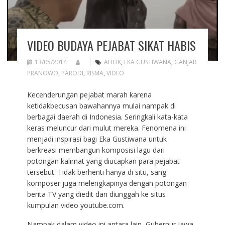
VIDEO BUDAYA PEJABAT SIKAT HABIS
13/05/2014
AHOK
,
EKA GUSTIWANA
,
GANJAR
PRANOWO
,
PARODI
,
RISMA
,
VIDEO
Kecenderungan pejabat marah karena
ketidakbecusan bawahannya mulai nampak di
berbagai daerah di Indonesia. Seringkali kata-kata
keras meluncur dari mulut mereka. Fenomena ini
menjadi inspirasi bagi Eka Gustiwana untuk
berkreasi membangun komposisi lagu dari
potongan kalimat yang diucapkan para pejabat
tersebut. Tidak berhenti hanya di situ, sang
komposer juga melengkapinya dengan potongan
berita TV yang diedit dan diunggah ke situs
kumpulan video youtube.com.
Nampak dalam video ini antara lain, Gubernur Jawa