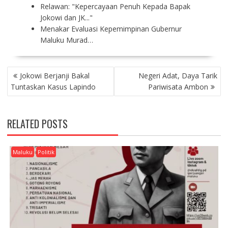
Relawan: "Kepercayaan Penuh Kepada Bapak
Jokowi dan JK..."
Menakar Evaluasi Kepemimpinan Gubernur
Maluku Murad…
P
Jokowi Berjanji Bakal
Negeri Adat, Daya Tarik
O
Tuntaskan Kasus Lapindo
Pariwisata Ambon
S
T
N
RELATED POSTS
A
V
I
Maluku
Politik
G
A
T
I
O
N