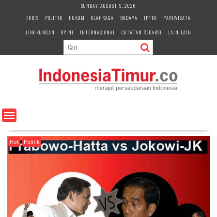
S
SUNDAY, AUGUST 9, 2026
k
EKBIS
POLITIK
HUKUM
OLAHRAGA
BUDAYA
IPTEK
PARIWISATA
i
LINGKUNGAN
OPINI
INTERNASIONAL
CATATAN REDAKSI
LAIN-LAIN
p
t
o
c
o
n
t
e
n
t
Hot
Politik