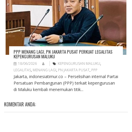
PPP MENANG LAGI, PN JAKARTA PUSAT PERKUAT LEGALITAS
KEPENGURUSAN MALUKU
18/06/2026
KEPENGURUSAN MALUKU
,
LEGALITAS
,
MENANG LAGI
,
PN JAKARTA PUSAT
,
PPP
Jakarta, indonesiatimur.co – Perselisihan internal Partai
Persatuan Pembangunan (PPP) terkait kepengurusan
di Maluku kembali menemukan titik...
KOMENTAR ANDA: