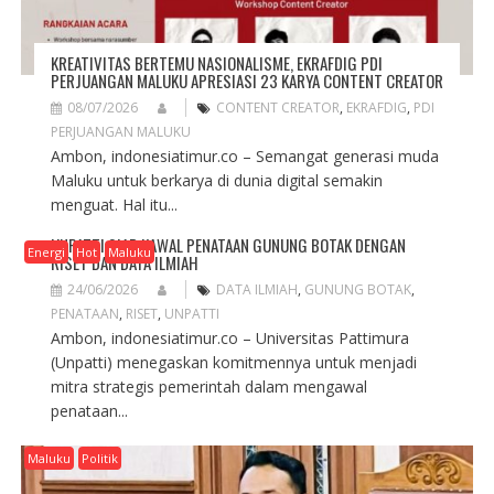
KREATIVITAS BERTEMU NASIONALISME, EKRAFDIG PDI
PERJUANGAN MALUKU APRESIASI 23 KARYA CONTENT CREATOR
08/07/2026
CONTENT CREATOR
,
EKRAFDIG
,
PDI
PERJUANGAN MALUKU
Ambon, indonesiatimur.co – Semangat generasi muda
Maluku untuk berkarya di dunia digital semakin
menguat. Hal itu...
UNPATTI SIAP KAWAL PENATAAN GUNUNG BOTAK DENGAN
Energi
Hot
Maluku
RISET DAN DATA ILMIAH
24/06/2026
DATA ILMIAH
,
GUNUNG BOTAK
,
PENATAAN
,
RISET
,
UNPATTI
Ambon, indonesiatimur.co – Universitas Pattimura
(Unpatti) menegaskan komitmennya untuk menjadi
mitra strategis pemerintah dalam mengawal
penataan...
Maluku
Politik