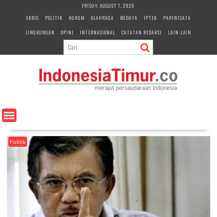
S
FRIDAY, AUGUST 7, 2026
k
EKBIS
POLITIK
HUKUM
OLAHRAGA
BUDAYA
IPTEK
PARIWISATA
i
LINGKUNGAN
OPINI
INTERNASIONAL
CATATAN REDAKSI
LAIN-LAIN
p
t
o
c
o
n
t
e
n
t
Politik