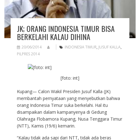
JK; ORANG INDONESIA TIMUR BISA
BERKELAHI KALAU DIHINA
20/06/2014
INDONESIA TIMUR
,
JUSUF KALLA
,
PILPRES 2014
[foto: int]
Kupang— Calon Wakil Presiden Jusuf Kalla (JK)
membantah pernyataan yang menyebutkan bahwa
orang Indonesia Timur suka berkelahi. Hal itu
disampaikan dalam kampanyenya di Gedung
Olahraga Flobamora Kupang, Nusa Tenggara Timur
(NTT), Kamis (19/6) kemarin.
“Kalau tidak ada sapi dari NTT, tidak ada beras