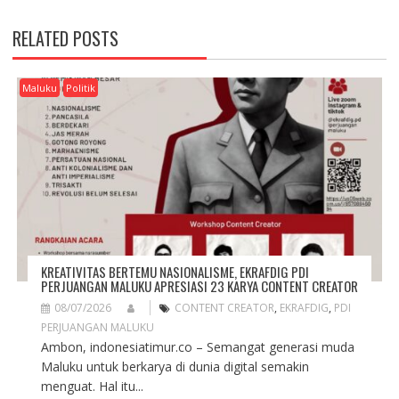
N
A
RELATED POSTS
V
I
G
Maluku
Politik
A
T
I
O
N
KREATIVITAS BERTEMU NASIONALISME, EKRAFDIG PDI
PERJUANGAN MALUKU APRESIASI 23 KARYA CONTENT CREATOR
08/07/2026
CONTENT CREATOR
,
EKRAFDIG
,
PDI
PERJUANGAN MALUKU
Ambon, indonesiatimur.co – Semangat generasi muda
Maluku untuk berkarya di dunia digital semakin
menguat. Hal itu...