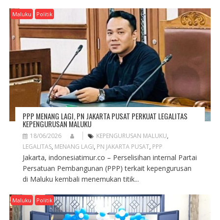
Maluku
Politik
PPP MENANG LAGI, PN JAKARTA PUSAT PERKUAT LEGALITAS
KEPENGURUSAN MALUKU
18/06/2026
KEPENGURUSAN MALUKU
,
LEGALITAS
,
MENANG LAGI
,
PN JAKARTA PUSAT
,
PPP
Jakarta, indonesiatimur.co – Perselisihan internal Partai
Persatuan Pembangunan (PPP) terkait kepengurusan
di Maluku kembali menemukan titik...
Maluku
Politik