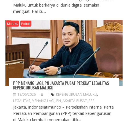
Maluku untuk berkarya di dunia digital semakin
menguat. Hal itu...
Maluku
Politik
PPP MENANG LAGI, PN JAKARTA PUSAT PERKUAT LEGALITAS
KEPENGURUSAN MALUKU
18/06/2026
KEPENGURUSAN MALUKU
,
LEGALITAS
,
MENANG LAGI
,
PN JAKARTA PUSAT
,
PPP
Jakarta, indonesiatimur.co – Perselisihan internal Partai
Persatuan Pembangunan (PPP) terkait kepengurusan
di Maluku kembali menemukan titik...