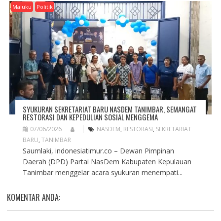
Maluku
Politik
SYUKURAN SEKRETARIAT BARU NASDEM TANIMBAR, SEMANGAT
RESTORASI DAN KEPEDULIAN SOSIAL MENGGEMA
07/06/2026
NASDEM
,
RESTORASI
,
SEKRETARIAT
BARU
,
TANIMBAR
Saumlaki, indonesiatimur.co – Dewan Pimpinan
Daerah (DPD) Partai NasDem Kabupaten Kepulauan
Tanimbar menggelar acara syukuran menempati...
KOMENTAR ANDA: