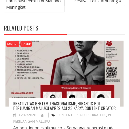
Partisipasi Pemilih di Manado
Festival Teluk Amurang
S
Meningkat
T
N
A
RELATED POSTS
V
I
G
Maluku
Politik
A
T
I
O
N
KREATIVITAS BERTEMU NASIONALISME, EKRAFDIG PDI
PERJUANGAN MALUKU APRESIASI 23 KARYA CONTENT CREATOR
08/07/2026
CONTENT CREATOR
,
EKRAFDIG
,
PDI
PERJUANGAN MALUKU
Ambon, indonesiatimur.co – Semangat generasi muda