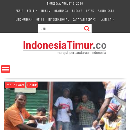
S
THURSDAY, AUGUST 6, 2026
k
EKBIS
POLITIK
HUKUM
OLAHRAGA
BUDAYA
IPTEK
PARIWISATA
i
LINGKUNGAN
OPINI
INTERNASIONAL
CATATAN REDAKSI
LAIN-LAIN
p
t
o
c
o
n
t
e
n
t
Papua Barat
Politik