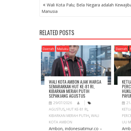
P
Wali Kota Palu; Bela Negara adalah Kewajib
O
Manusia
S
T
N
RELATED POSTS
A
V
I
Daerah
Maluku
Daerah
G
A
T
I
O
WALI KOTA AMBON AJAK WARGA
KETU
N
SEMARAKKAN HUT KE-81 RI,
PERC
KIBARKAN MERAH PUTIH
HUKU
SEPANJANG AGUSTUS
PAYU
29/07/2026
21
AGUSTUS
,
HUT KE-81 RI
,
KETU
KIBARKAN MERAH PUTIH
,
WALI
PERC
KOTA AMBON
UU M
Ambon, indonesiatimur.co –
Ambo