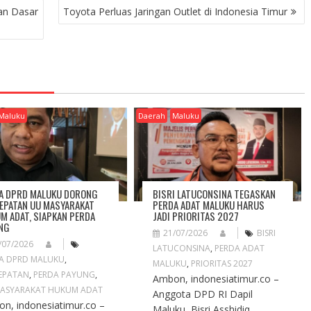
an Dasar
Toyota Perluas Jaringan Outlet di Indonesia Timur
Maluku
Daerah
Maluku
A DPRD MALUKU DORONG
BISRI LATUCONSINA TEGASKAN
EPATAN UU MASYARAKAT
PERDA ADAT MALUKU HARUS
M ADAT, SIAPKAN PERDA
JADI PRIORITAS 2027
NG
21/07/2026
BISRI
/07/2026
LATUCONSINA
,
PERDA ADAT
A DPRD MALUKU
,
MALUKU
,
PRIORITAS 2027
EPATAN
,
PERDA PAYUNG
,
Ambon, indonesiatimur.co –
ASYARAKAT HUKUM ADAT
Anggota DPD RI Dapil
n, indonesiatimur.co –
Maluku, Bisri Asshidiq