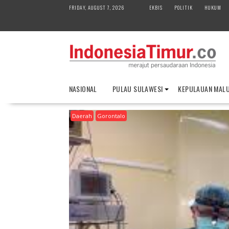
S
FRIDAY, AUGUST 7, 2026
EKBIS
POLITIK
HUKUM
k
i
p
t
o
c
o
NASIONAL
PULAU SULAWESI
KEPULAUAN MAL
n
t
Daerah
Gorontalo
e
n
t