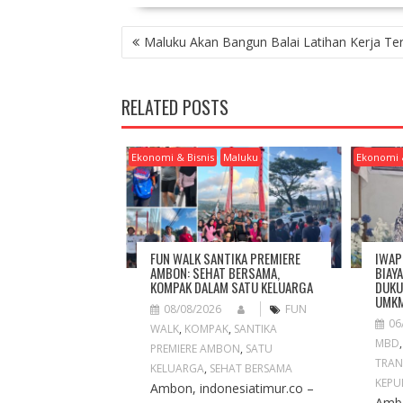
P
Maluku Akan Bangun Balai Latihan Kerja Te
O
S
T
RELATED POSTS
N
A
V
Ekonomi & Bisnis
Maluku
Ekonomi 
I
G
A
T
I
FUN WALK SANTIKA PREMIERE
IWAP
O
AMBON: SEHAT BERSAMA,
BIAY
KOMPAK DALAM SATU KELUARGA
DUKU
N
UMKM
08/08/2026
FUN
06
WALK
,
KOMPAK
,
SANTIKA
MBD
PREMIERE AMBON
,
SATU
TRAN
KELUARGA
,
SEHAT BERSAMA
KEPU
Ambon, indonesiatimur.co –
Ambo