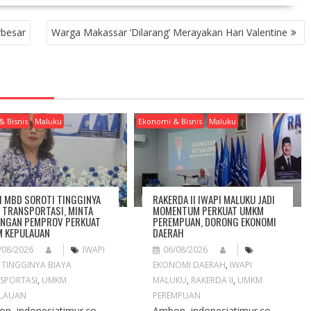
rbesar
Warga Makassar ‘Dilarang’ Merayakan Hari Valentine
& Bisnis
Maluku
Ekonomi & Bisnis
Maluku
I MBD SOROTI TINGGINYA
RAKERDA II IWAPI MALUKU JADI
A TRANSPORTASI, MINTA
MOMENTUM PERKUAT UMKM
NGAN PEMPROV PERKUAT
PEREMPUAN, DORONG EKONOMI
 KEPULAUAN
DAERAH
/08/2026
IWAPI
06/08/2026
,
TINGGINYA BIAYA
EKONOMI DAERAH
,
IWAPI
SPORTASI
,
UMKM
MALUKU
,
RAKERDA II
,
UMKM
LAUAN
PEREMPUAN
n, indonesiatimur.co–
Ambon, indonesiatimur.co –