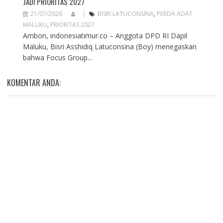
JADI PRIORITAS 2027
21/07/2026
BISRI LATUCONSINA
,
PERDA ADAT
MALUKU
,
PRIORITAS 2027
Ambon, indonesiatimur.co – Anggota DPD RI Dapil
Maluku, Bisri Asshidiq Latuconsina (Boy) menegaskan
bahwa Focus Group...
KOMENTAR ANDA: