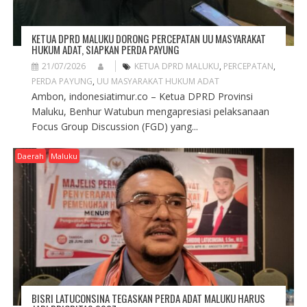
KETUA DPRD MALUKU DORONG PERCEPATAN UU MASYARAKAT
HUKUM ADAT, SIAPKAN PERDA PAYUNG
21/07/2026
KETUA DPRD MALUKU
,
PERCEPATAN
,
PERDA PAYUNG
,
UU MASYARAKAT HUKUM ADAT
Ambon, indonesiatimur.co – Ketua DPRD Provinsi
Maluku, Benhur Watubun mengapresiasi pelaksanaan
Focus Group Discussion (FGD) yang...
Daerah
Maluku
BISRI LATUCONSINA TEGASKAN PERDA ADAT MALUKU HARUS