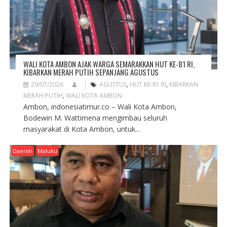
O
N
WALI KOTA AMBON AJAK WARGA SEMARAKKAN HUT KE-81 RI,
KIBARKAN MERAH PUTIH SEPANJANG AGUSTUS
29/07/2026
AGUSTUS
,
HUT KE-81 RI
,
KIBARKAN
MERAH PUTIH
,
WALI KOTA AMBON
Ambon, indonesiatimur.co – Wali Kota Ambon,
Bodewin M. Wattimena mengimbau seluruh
masyarakat di Kota Ambon, untuk...
Daerah
Maluku