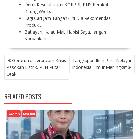
Demi Kesejahtraan KORPRI, PNS Pemkot
Bitung Wajib…
Lagi Cari Jam Tangan? Ini Dia Rekomendasi
Produk…
Batlayeri: Kalau Mau Habisi Saya, Jangan
Korbankan…
P
Gorontalo Terancam Krisis
Tangkapan Ikan Para Nelayan
O
Pasokan Listrik, PLN Putar
Indonesia Timur Meningkat
S
Otak
T
N
A
RELATED POSTS
V
I
G
Daerah
Maluku
A
T
I