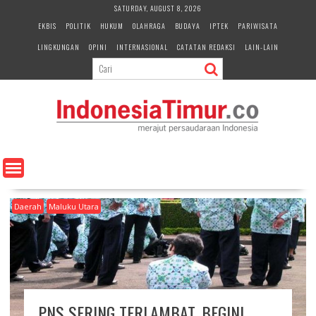
S
SATURDAY, AUGUST 8, 2026
k
EKBIS
POLITIK
HUKUM
OLAHRAGA
BUDAYA
IPTEK
PARIWISATA
i
LINGKUNGAN
OPINI
INTERNASIONAL
CATATAN REDAKSI
LAIN-LAIN
p
t
o
c
o
n
t
e
n
t
Daerah
Maluku Utara
PNS SERING TERLAMBAT, BEGINI