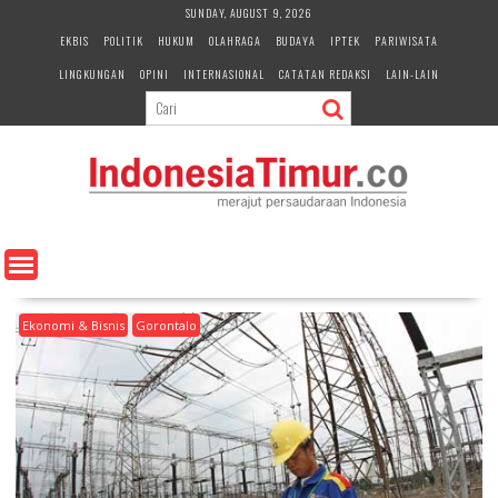
S
SUNDAY, AUGUST 9, 2026
k
EKBIS
POLITIK
HUKUM
OLAHRAGA
BUDAYA
IPTEK
PARIWISATA
i
LINGKUNGAN
OPINI
INTERNASIONAL
CATATAN REDAKSI
LAIN-LAIN
p
t
o
c
o
n
t
e
n
t
Ekonomi & Bisnis
Gorontalo