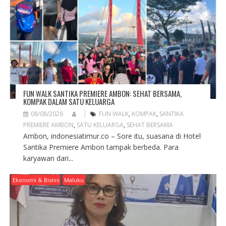
T
I
O
N
FUN WALK SANTIKA PREMIERE AMBON: SEHAT BERSAMA,
KOMPAK DALAM SATU KELUARGA
08/08/2026
FUN WALK
,
KOMPAK
,
SANTIKA
PREMIERE AMBON
,
SATU KELUARGA
,
SEHAT BERSAMA
Ambon, indonesiatimur.co – Sore itu, suasana di Hotel
Santika Premiere Ambon tampak berbeda. Para
karyawan dari...
Ekonomi & Bisnis
Maluku