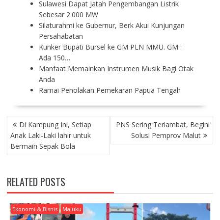
Sulawesi Dapat Jatah Pengembangan Listrik
Sebesar 2.000 MW
Silaturahmi ke Gubernur, Berk Akui Kunjungan
Persahabatan
Kunker Bupati Bursel ke GM PLN MMU. GM :
Ada 150…
Manfaat Memainkan Instrumen Musik Bagi Otak
Anda
Ramai Penolakan Pemekaran Papua Tengah
P
Di Kampung Ini, Setiap
PNS Sering Terlambat, Begini
O
Anak Laki-Laki lahir untuk
Solusi Pemprov Malut
S
Bermain Sepak Bola
T
N
A
RELATED POSTS
V
I
G
Ekonomi & Bisnis
Maluku
A