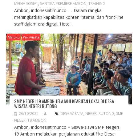
MEDIA SOSIAL
,
SANTIKA PREMIERE AMBON
,
TRAINING
Ambon, indonesiatimur.co — Dalam rangka
meningkatkan kapabilitas konten internal dan front-line
staff dalam era digital, Hotel...
Maluku
Pariwisata
SMP NEGERI 19 AMBON JELAJAHI KEARIFAN LOKAL DI DESA
WISATA NEGERI RUTONG
26/10/2025
DESA WISATA
,
NEGERI RUTONG
,
SMP
NEGERI 19 AMBON
Ambon, indonesiatimur.co – Siswa-siswi SMP Negeri
19 Ambon melakukan perjalanan edukatif ke Desa