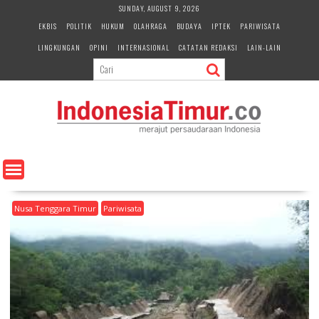
S
SUNDAY, AUGUST 9, 2026
k
EKBIS
POLITIK
HUKUM
OLAHRAGA
BUDAYA
IPTEK
PARIWISATA
i
LINGKUNGAN
OPINI
INTERNASIONAL
CATATAN REDAKSI
LAIN-LAIN
p
t
o
c
o
n
t
e
n
t
Nusa Tenggara Timur
Pariwisata