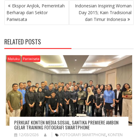
P
Ekspor Anjlok, Pemerintah
Indonesian Inspiring Woman
O
Berharap dari Sektor
Day 2015; Kain Tradisional
S
Pariwisata
dari Timur Indonesia
T
N
A
RELATED POSTS
V
I
G
Maluku
Pariwisata
A
T
I
O
N
PERKUAT KONTEN MEDIA SOSIAL, SANTIKA PREMIERE AMBON
GELAR TRAINING FOTOGRAFI SMARTPHONE
12/03/2026
FOTOGRAFI SMARTPHONE
,
KONTEN