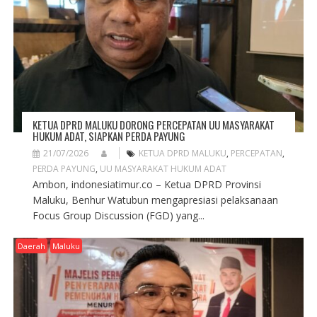
KETUA DPRD MALUKU DORONG PERCEPATAN UU MASYARAKAT
HUKUM ADAT, SIAPKAN PERDA PAYUNG
21/07/2026
KETUA DPRD MALUKU
,
PERCEPATAN
,
PERDA PAYUNG
,
UU MASYARAKAT HUKUM ADAT
Ambon, indonesiatimur.co – Ketua DPRD Provinsi
Maluku, Benhur Watubun mengapresiasi pelaksanaan
Focus Group Discussion (FGD) yang...
Daerah
Maluku