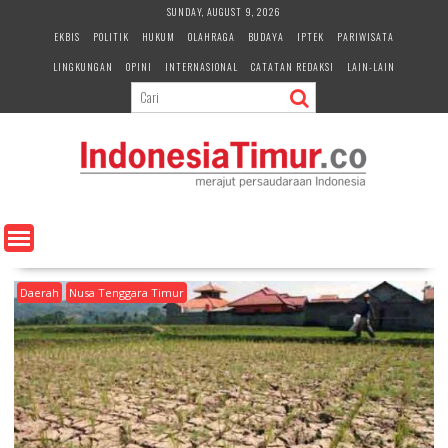
S
SUNDAY, AUGUST 9, 2026
k
EKBIS
POLITIK
HUKUM
OLAHRAGA
BUDAYA
IPTEK
PARIWISATA
i
LINGKUNGAN
OPINI
INTERNASIONAL
CATATAN REDAKSI
LAIN-LAIN
p
t
o
c
o
n
t
e
n
t
Daerah
Nusa Tenggara Timur