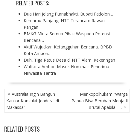
RELATED POSTS:
Dua Hari Jelang Purnabhakti, Bupati Fatlolon…
Kemarau Panjang, NTT Terancam Rawan
Pangan
BMKG Minta Semua Pihak Waspada Potensi
Bencana…
Aktif Wujudkan Ketangguhan Bencana, BPBD
Kota Ambon…
Duh, Tiga Ratus Desa di NTT Alami Kekeringan
Walikota Ambon Masuk Nominasi Penerima
Nirwasita Tantra
P
Australia Ingin Bangun
Menkopolhukam: ‘Warga
O
Kantor Konsulat Jenderal di
Papua Bisa Berubah Menjadi
S
Makassar
Brutal Apabila . . .’
T
N
A
RELATED POSTS
V