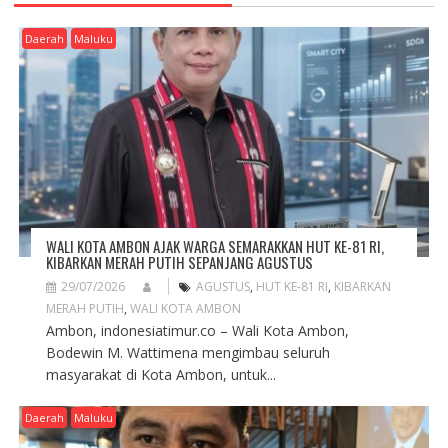
I
G
Daerah
Maluku
A
T
I
O
N
WALI KOTA AMBON AJAK WARGA SEMARAKKAN HUT KE-81 RI,
KIBARKAN MERAH PUTIH SEPANJANG AGUSTUS
29/07/2026
AGUSTUS
,
HUT KE-81 RI
,
KIBARKAN
MERAH PUTIH
,
WALI KOTA AMBON
Ambon, indonesiatimur.co – Wali Kota Ambon,
Bodewin M. Wattimena mengimbau seluruh
masyarakat di Kota Ambon, untuk...
Daerah
Maluku