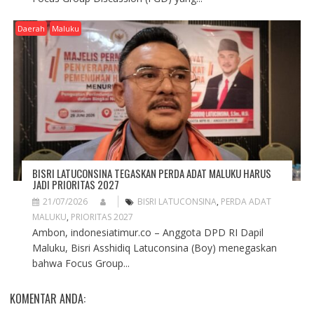
Daerah
Maluku
BISRI LATUCONSINA TEGASKAN PERDA ADAT MALUKU HARUS
JADI PRIORITAS 2027
21/07/2026
BISRI LATUCONSINA
,
PERDA ADAT
MALUKU
,
PRIORITAS 2027
Ambon, indonesiatimur.co – Anggota DPD RI Dapil
Maluku, Bisri Asshidiq Latuconsina (Boy) menegaskan
bahwa Focus Group...
KOMENTAR ANDA: