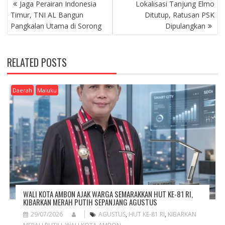
P
Jaga Perairan Indonesia
Lokalisasi Tanjung Elmo
O
Timur, TNI AL Bangun
Ditutup, Ratusan PSK
S
Pangkalan Utama di Sorong
Dipulangkan
T
N
A
RELATED POSTS
V
I
G
Daerah
Maluku
A
T
I
O
N
WALI KOTA AMBON AJAK WARGA SEMARAKKAN HUT KE-81 RI,
KIBARKAN MERAH PUTIH SEPANJANG AGUSTUS
29/07/2026
AGUSTUS
,
HUT KE-81 RI
,
KIBARKAN