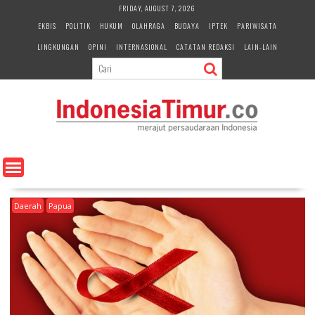
S
FRIDAY, AUGUST 7, 2026
k
EKBIS
POLITIK
HUKUM
OLAHRAGA
BUDAYA
IPTEK
PARIWISATA
i
LINGKUNGAN
OPINI
INTERNASIONAL
CATATAN REDAKSI
LAIN-LAIN
p
t
o
c
o
n
t
e
n
t
Daerah
Papua