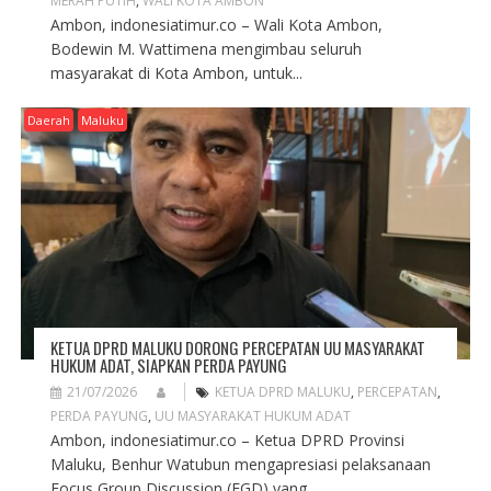
MERAH PUTIH
,
WALI KOTA AMBON
Ambon, indonesiatimur.co – Wali Kota Ambon,
Bodewin M. Wattimena mengimbau seluruh
masyarakat di Kota Ambon, untuk...
Daerah
Maluku
KETUA DPRD MALUKU DORONG PERCEPATAN UU MASYARAKAT
HUKUM ADAT, SIAPKAN PERDA PAYUNG
21/07/2026
KETUA DPRD MALUKU
,
PERCEPATAN
,
PERDA PAYUNG
,
UU MASYARAKAT HUKUM ADAT
Ambon, indonesiatimur.co – Ketua DPRD Provinsi
Maluku, Benhur Watubun mengapresiasi pelaksanaan
Focus Group Discussion (FGD) yang...