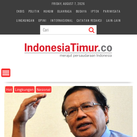
S
FRIDAY, AUGUST 7, 2026
k
EKBIS
POLITIK
HUKUM
OLAHRAGA
BUDAYA
IPTEK
PARIWISATA
i
LINGKUNGAN
OPINI
INTERNASIONAL
CATATAN REDAKSI
LAIN-LAIN
p
t
o
c
o
n
t
e
n
t
Hot
Lingkungan
Nasional