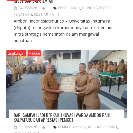
RISET DAN DATA ILMIAH
24/06/2026
DATA ILMIAH
,
GUNUNG BOTAK
,
PENATAAN
,
RISET
,
UNPATTI
Ambon, indonesiatimur.co – Universitas Pattimura
(Unpatti) menegaskan komitmennya untuk menjadi
mitra strategis pemerintah dalam mengawal
penataan...
Lingkungan
Maluku
DARI SAMPAH JADI BERKAH, INOVASI WARGA AMBON RAIH
KALPATARU DAN APRESIASI PEMKOT
22/06/2026
PEMKOT AMBON
,
RAIH KALPATARU
,