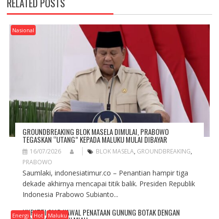
RELATED POSTS
V
I
G
Nasional
A
T
I
O
N
GROUNDBREAKING BLOK MASELA DIMULAI, PRABOWO
TEGASKAN “UTANG” KEPADA MALUKU MULAI DIBAYAR
16/07/2026
BLOK MASELA
,
GROUNDBREAKING
,
PRABOWO
Saumlaki, indonesiatimur.co – Penantian hampir tiga
dekade akhirnya mencapai titik balik. Presiden Republik
Indonesia Prabowo Subianto...
UNPATTI SIAP KAWAL PENATAAN GUNUNG BOTAK DENGAN
Energi
Hot
Maluku