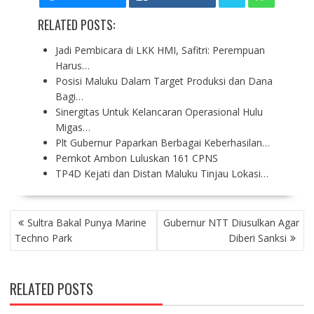
RELATED POSTS:
Jadi Pembicara di LKK HMI, Safitri: Perempuan
Harus…
Posisi Maluku Dalam Target Produksi dan Dana
Bagi…
Sinergitas Untuk Kelancaran Operasional Hulu
Migas…
Plt Gubernur Paparkan Berbagai Keberhasilan…
Pemkot Ambon Luluskan 161 CPNS
TP4D Kejati dan Distan Maluku Tinjau Lokasi…
P
Sultra Bakal Punya Marine
Gubernur NTT Diusulkan Agar
O
Techno Park
Diberi Sanksi
S
T
N
RELATED POSTS
A
V