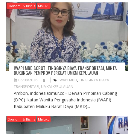
I
Ekonomi & Bisnis
Maluku
G
A
T
I
O
N
IWAPI MBD SOROTI TINGGINYA BIAYA TRANSPORTASI, MINTA
DUKUNGAN PEMPROV PERKUAT UMKM KEPULAUAN
06/08/2026
IWAPI MBD
,
TINGGINYA BIAYA
TRANSPORTASI
,
UMKM KEPULAUAN
Ambon, indonesiatimur.co– Dewan Pimpinan Cabang
(DPC) Ikatan Wanita Pengusaha Indonesia (IWAPI)
Kabupaten Maluku Barat Daya (MBD)...
Ekonomi & Bisnis
Maluku