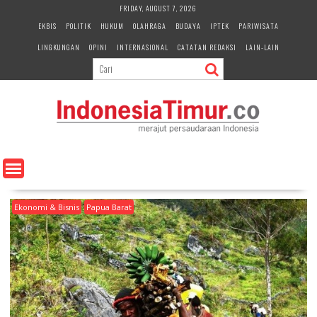
S
FRIDAY, AUGUST 7, 2026
k
EKBIS
POLITIK
HUKUM
OLAHRAGA
BUDAYA
IPTEK
PARIWISATA
i
LINGKUNGAN
OPINI
INTERNASIONAL
CATATAN REDAKSI
LAIN-LAIN
p
t
o
c
o
n
t
e
n
t
Ekonomi & Bisnis
Papua Barat