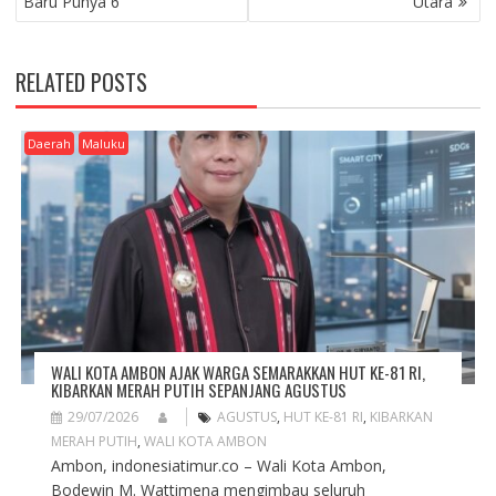
Baru Punya 6’
Utara
T
N
A
RELATED POSTS
V
I
G
Daerah
Maluku
A
T
I
O
N
WALI KOTA AMBON AJAK WARGA SEMARAKKAN HUT KE-81 RI,
KIBARKAN MERAH PUTIH SEPANJANG AGUSTUS
29/07/2026
AGUSTUS
,
HUT KE-81 RI
,
KIBARKAN
MERAH PUTIH
,
WALI KOTA AMBON
Ambon, indonesiatimur.co – Wali Kota Ambon,
Bodewin M. Wattimena mengimbau seluruh