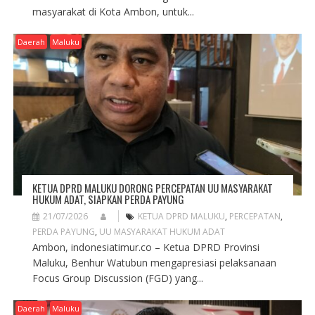
masyarakat di Kota Ambon, untuk...
Daerah
Maluku
KETUA DPRD MALUKU DORONG PERCEPATAN UU MASYARAKAT
HUKUM ADAT, SIAPKAN PERDA PAYUNG
21/07/2026
KETUA DPRD MALUKU
,
PERCEPATAN
,
PERDA PAYUNG
,
UU MASYARAKAT HUKUM ADAT
Ambon, indonesiatimur.co – Ketua DPRD Provinsi
Maluku, Benhur Watubun mengapresiasi pelaksanaan
Focus Group Discussion (FGD) yang...
Daerah
Maluku