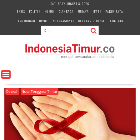
S
SATURDAY, AUGUST 8, 2026
k
EKBIS
POLITIK
HUKUM
OLAHRAGA
BUDAYA
IPTEK
PARIWISATA
i
LINGKUNGAN
OPINI
INTERNASIONAL
CATATAN REDAKSI
LAIN-LAIN
p
t
o
c
o
n
t
e
n
t
Daerah
Nusa Tenggara Timur