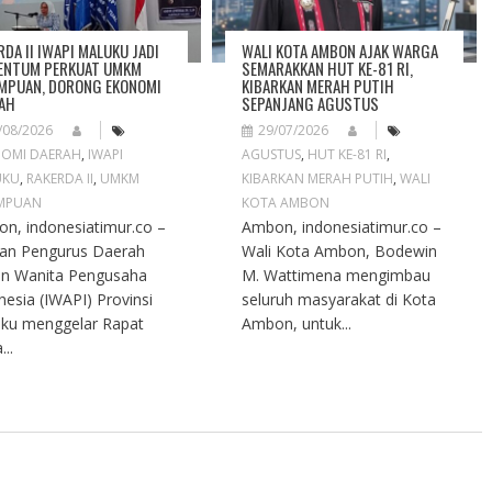
RDA II IWAPI MALUKU JADI
WALI KOTA AMBON AJAK WARGA
NTUM PERKUAT UMKM
SEMARAKKAN HUT KE-81 RI,
MPUAN, DORONG EKONOMI
KIBARKAN MERAH PUTIH
AH
SEPANJANG AGUSTUS
/08/2026
29/07/2026
OMI DAERAH
,
IWAPI
AGUSTUS
,
HUT KE-81 RI
,
UKU
,
RAKERDA II
,
UMKM
KIBARKAN MERAH PUTIH
,
WALI
MPUAN
KOTA AMBON
n, indonesiatimur.co –
Ambon, indonesiatimur.co –
an Pengurus Daerah
Wali Kota Ambon, Bodewin
an Wanita Pengusaha
M. Wattimena mengimbau
nesia (IWAPI) Provinsi
seluruh masyarakat di Kota
ku menggelar Rapat
Ambon, untuk...
...