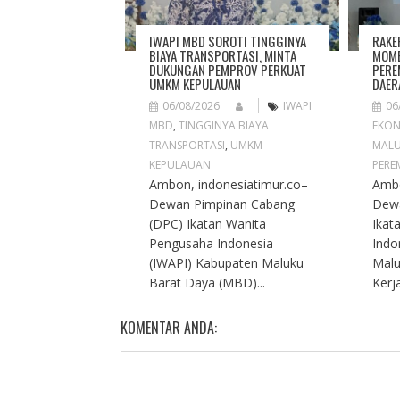
I
O
IWAPI MBD SOROTI TINGGINYA
RAKE
N
BIAYA TRANSPORTASI, MINTA
MOME
DUKUNGAN PEMPROV PERKUAT
PERE
UMKM KEPULAUAN
DAER
06/08/2026
IWAPI
06
MBD
,
TINGGINYA BIAYA
EKON
TRANSPORTASI
,
UMKM
MAL
KEPULAUAN
PERE
Ambon, indonesiatimur.co–
Ambo
Dewan Pimpinan Cabang
Dew
(DPC) Ikatan Wanita
Ikat
Pengusaha Indonesia
Indo
(IWAPI) Kabupaten Maluku
Malu
Barat Daya (MBD)...
Kerja
KOMENTAR ANDA: