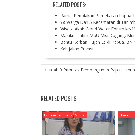
RELATED POSTS:
Ramai Penolakan Pemekaran Papua 
98 Warga Dari 5 Kecamatan di Tanim
Wisata Akhir World Water Forum ke-10
Maluku - Jatim MoU Misi Dagang, M
Bantu Korban Hujan Es di Papua, BNP
Kebijakan Privasi
P
Inilah 9 Prioritas Pembangunan Papua tahu
O
S
T
N
RELATED POSTS
A
V
I
Ekonomi & Bisnis
Maluku
Ekonomi 
G
A
T