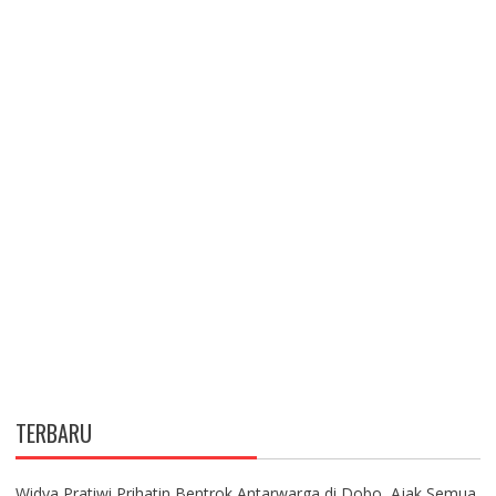
TERBARU
Widya Pratiwi Prihatin Bentrok Antarwarga di Dobo, Ajak Semua