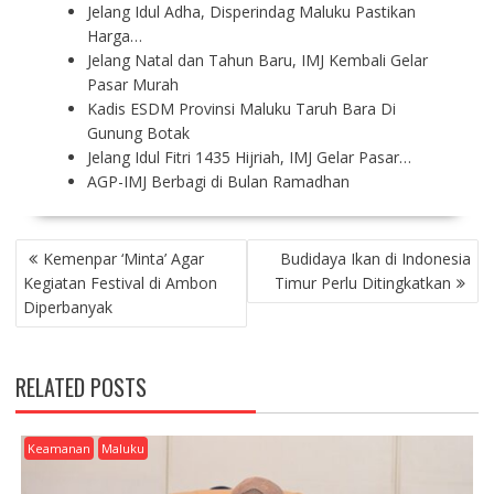
Jelang Idul Adha, Disperindag Maluku Pastikan
Harga…
Jelang Natal dan Tahun Baru, IMJ Kembali Gelar
Pasar Murah
Kadis ESDM Provinsi Maluku Taruh Bara Di
Gunung Botak
Jelang Idul Fitri 1435 Hijriah, IMJ Gelar Pasar…
AGP-IMJ Berbagi di Bulan Ramadhan
P
Kemenpar ‘Minta’ Agar
Budidaya Ikan di Indonesia
O
Kegiatan Festival di Ambon
Timur Perlu Ditingkatkan
S
Diperbanyak
T
N
A
RELATED POSTS
V
I
G
Keamanan
Maluku
A