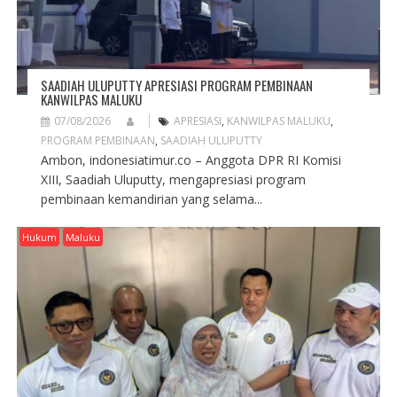
SAADIAH ULUPUTTY APRESIASI PROGRAM PEMBINAAN
KANWILPAS MALUKU
07/08/2026
APRESIASI
,
KANWILPAS MALUKU
,
PROGRAM PEMBINAAN
,
SAADIAH ULUPUTTY
Ambon, indonesiatimur.co – Anggota DPR RI Komisi
XIII, Saadiah Uluputty, mengapresiasi program
pembinaan kemandirian yang selama...
Hukum
Maluku