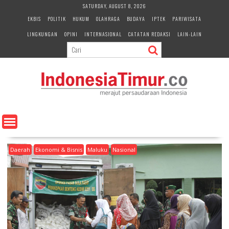
S
SATURDAY, AUGUST 8, 2026
k
EKBIS
POLITIK
HUKUM
OLAHRAGA
BUDAYA
IPTEK
PARIWISATA
i
LINGKUNGAN
OPINI
INTERNASIONAL
CATATAN REDAKSI
LAIN-LAIN
p
t
o
c
o
n
t
e
n
t
Daerah
Ekonomi & Bisnis
Maluku
Nasional