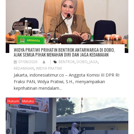
T
I
O
N
WIDYA PRATIWI PRIHATIN BENTROK ANTARWARGA DI DOBO,
AJAK SEMUA PIHAK MENAHAN DIRI DAN JAGA KEDAMAIAN
07/08/2026
BENTROK
,
DOBO
,
JAGA
,
KEDAMAIAN
,
WIDYA PRATIWI
Jakarta, indonesiatimur.co – Anggota Komisi III DPR RI
Fraksi PAN, Widya Pratiwi, S.H., menyampaikan
keprihatinan mendalam...
Hukum
Maluku