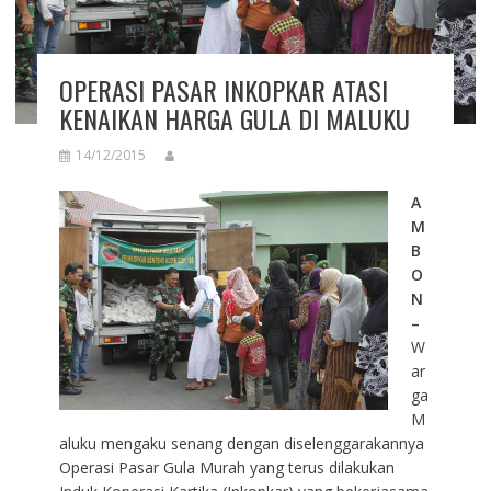
OPERASI PASAR INKOPKAR ATASI
KENAIKAN HARGA GULA DI MALUKU
14/12/2015
A
M
B
O
N
–
W
ar
ga
M
aluku mengaku senang dengan diselenggarakannya
Operasi Pasar Gula Murah yang terus dilakukan