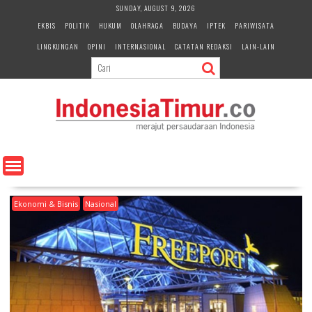
S
SUNDAY, AUGUST 9, 2026
k
EKBIS
POLITIK
HUKUM
OLAHRAGA
BUDAYA
IPTEK
PARIWISATA
i
LINGKUNGAN
OPINI
INTERNASIONAL
CATATAN REDAKSI
LAIN-LAIN
p
t
o
c
o
n
t
e
n
t
Ekonomi & Bisnis
Nasional