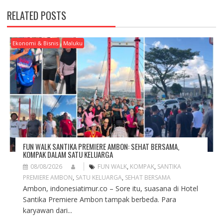
A
RELATED POSTS
V
I
G
Ekonomi & Bisnis
Maluku
A
T
I
O
N
FUN WALK SANTIKA PREMIERE AMBON: SEHAT BERSAMA,
KOMPAK DALAM SATU KELUARGA
08/08/2026
FUN WALK
,
KOMPAK
,
SANTIKA
PREMIERE AMBON
,
SATU KELUARGA
,
SEHAT BERSAMA
Ambon, indonesiatimur.co – Sore itu, suasana di Hotel
Santika Premiere Ambon tampak berbeda. Para
karyawan dari...