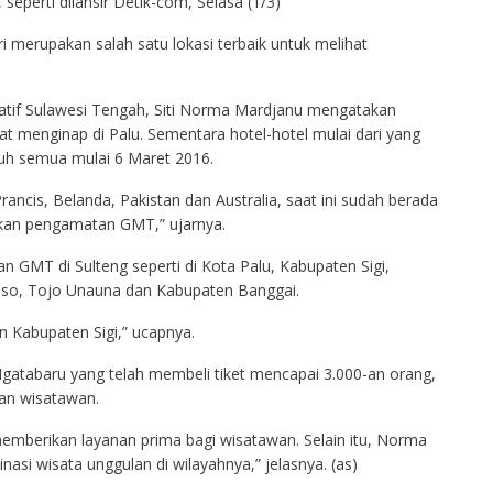
seperti dilansir Detik-com, Selasa (1/3)
ri merupakan salah satu lokasi terbaik untuk melihat
atif Sulawesi Tengah, Siti Norma Mardjanu mengatakan
 menginap di Palu. Sementara hotel-hotel mulai dari yang
nuh semua mulai 6 Maret 2016.
ancis, Belanda, Pakistan dan Australia, saat ini sudah berada
kan pengamatan GMT,” ujarnya.
 GMT di Sulteng seperti di Kota Palu, Kabupaten Sigi,
so, Tojo Unauna dan Kabupaten Banggai.
n Kabupaten Sigi,” ucapnya.
atabaru yang telah membeli tiket mencapai 3.000-an orang,
dan wisatawan.
mberikan layanan prima bagi wisatawan. Selain itu, Norma
asi wisata unggulan di wilayahnya,” jelasnya. (as)