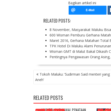
Bagikan artikel ini
RELATED POSTS:
8 November, Masyarakat Maluku Bisa
600 Wisman Pemburu Gerhana Mataha
Maret 2016, Gerhana Matahari Total B
TPK Hotel Di Maluku Alami Penuruna
Wisman GMT di Malut Bakal Dikasih Ce
Pentingnya Pengawasan Orang Asing
P
Tokoh Maluku: ‘Sudirman Said menteri yang
O
Aneh’
S
T
N
RELATED POSTS
A
V
I
UNPATTI SIAP KAWAL PENATAAN