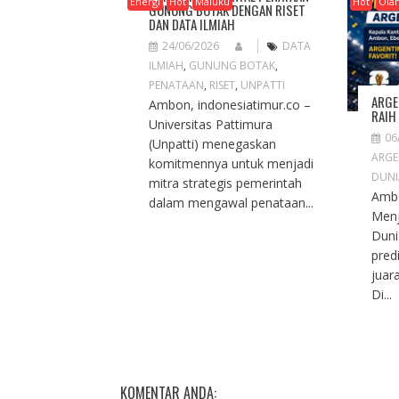
Energi
Hot
Maluku
Hot
Ola
GUNUNG BOTAK DENGAN RISET
G
DAN DATA ILMIAH
A
24/06/2026
DATA
T
ILMIAH
,
GUNUNG BOTAK
,
I
PENATAAN
,
RISET
,
UNPATTI
O
ARGE
Ambon, indonesiatimur.co –
N
RAIH
Universitas Pattimura
06
(Unpatti) menegaskan
ARGE
komitmennya untuk menjadi
DUNI
mitra strategis pemerintah
Ambo
dalam mengawal penataan...
Menj
Duni
pred
juar
Di...
KOMENTAR ANDA: