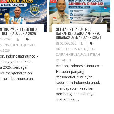
hraga
Hot
NTINA FAVORIT EBEN RIFQI
SETELAH 21 TAHUN, RUU
 TROFI PIALA DUNIA 2026
DAERAH KEPULAUAN AKHIRNYA
DIBAHAS! USEMAHU APRESIASI
/06/2026
06/06/2026
NTINA
,
EBEN RIFQI
,
PIALA
AMRULLAH USEMAHU
,
RUU
A 2026
DAERAH KEPULAUAN
,
SETELAH
n, indonesiatimur.co –
21 TAHUN
elang gelaran Piala
Ambon, indonesiatimur.co –
a 2026, berbagai
Harapan panjang
iksi mengenai calon
masyarakat di wilayah
a mulai bermunculan.
kepulauan Indonesia untuk
mendapatkan keadilan
pembangunan akhirnya
menemukan...