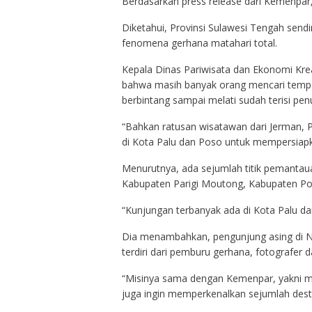
Berdasarkan press release dari Kemenpar, 
Diketahui, Provinsi Sulawesi Tengah sendi
fenomena gerhana matahari total.
Kepala Dinas Pariwisata dan Ekonomi Kre
bahwa masih banyak orang mencari tempat
berbintang sampai melati sudah terisi pe
“Bahkan ratusan wisatawan dari Jerman, Pr
di Kota Palu dan Poso untuk mempersiap
Menurutnya, ada sejumlah titik pemantauan
Kabupaten Parigi Moutong, Kabupaten Po
“Kunjungan terbanyak ada di Kota Palu da
Dia menambahkan, pengunjung asing di Ng
terdiri dari pemburu gerhana, fotografer 
“Misinya sama dengan Kemenpar, yakni me
juga ingin memperkenalkan sejumlah destin