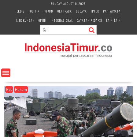
S
SUNDAY, AUGUST 9, 2026
k
EKBIS
POLITIK
HUKUM
OLAHRAGA
BUDAYA
IPTEK
PARIWISATA
i
LINGKUNGAN
OPINI
INTERNASIONAL
CATATAN REDAKSI
LAIN-LAIN
p
t
o
c
o
n
t
e
n
t
Hot
Hukum