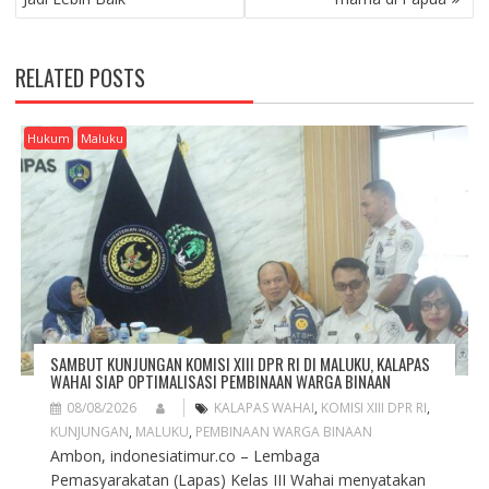
T
N
A
RELATED POSTS
V
I
G
Hukum
Maluku
A
T
I
O
N
SAMBUT KUNJUNGAN KOMISI XIII DPR RI DI MALUKU, KALAPAS
WAHAI SIAP OPTIMALISASI PEMBINAAN WARGA BINAAN
08/08/2026
KALAPAS WAHAI
,
KOMISI XIII DPR RI
,
KUNJUNGAN
,
MALUKU
,
PEMBINAAN WARGA BINAAN
Ambon, indonesiatimur.co – Lembaga
Pemasyarakatan (Lapas) Kelas III Wahai menyatakan