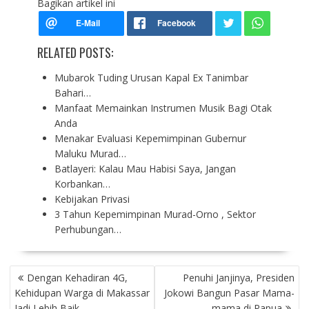
Bagikan artikel ini
RELATED POSTS:
Mubarok Tuding Urusan Kapal Ex Tanimbar
Bahari…
Manfaat Memainkan Instrumen Musik Bagi Otak
Anda
Menakar Evaluasi Kepemimpinan Gubernur
Maluku Murad…
Batlayeri: Kalau Mau Habisi Saya, Jangan
Korbankan…
Kebijakan Privasi
3 Tahun Kepemimpinan Murad-Orno , Sektor
Perhubungan…
P
Dengan Kehadiran 4G,
Penuhi Janjinya, Presiden
O
Kehidupan Warga di Makassar
Jokowi Bangun Pasar Mama-
S
Jadi Lebih Baik
mama di Papua