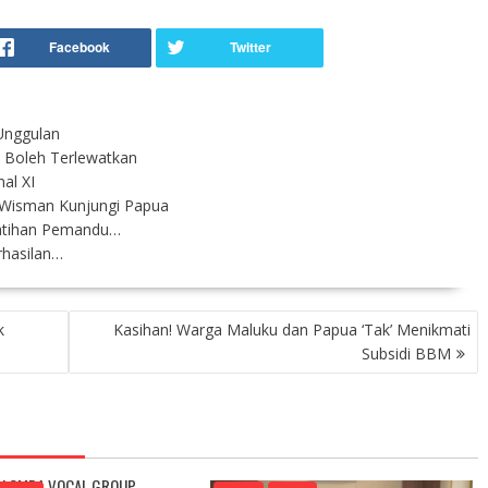
 Unggulan
k Boleh Terlewatkan
al XI
 Wisman Kunjungi Papua
latihan Pemandu…
rhasilan…
k
Kasihan! Warga Maluku dan Papua ‘Tak’ Menikmati
Subsidi BBM
 LOMBA VOCAL GROUP