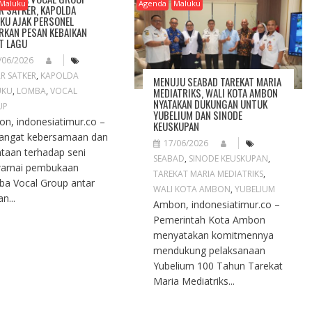
Maluku
Agenda
Maluku
R SATKER, KAPOLDA
KU AJAK PERSONEL
RKAN PESAN KEBAIKAN
T LAGU
/06/2026
R SATKER
,
KAPOLDA
MENUJU SEABAD TAREKAT MARIA
MEDIATRIKS, WALI KOTA AMBON
UKU
,
LOMBA
,
VOCAL
NYATAKAN DUKUNGAN UNTUK
UP
YUBELIUM DAN SINODE
n, indonesiatimur.co –
KEUSKUPAN
angat kebersamaan dan
17/06/2026
ntaan terhadap seni
SEABAD
,
SINODE KEUSKUPAN
,
arnai pembukaan
TAREKAT MARIA MEDIATRIKS
,
a Vocal Group antar
WALI KOTA AMBON
,
YUBELIUM
n...
Ambon, indonesiatimur.co –
Pemerintah Kota Ambon
menyatakan komitmennya
mendukung pelaksanaan
Yubelium 100 Tahun Tarekat
Maria Mediatriks...