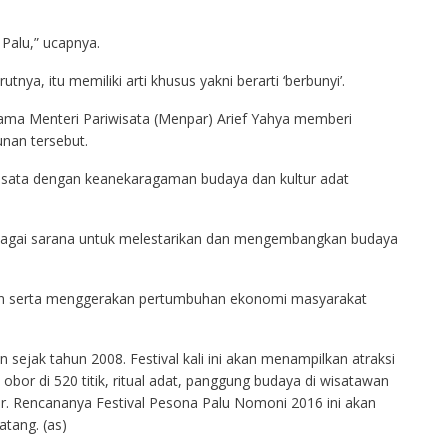
Palu,” ucapnya.
a, itu memiliki arti khusus yakni berarti ‘berbunyi’.
ama Menteri Pariwisata (Menpar) Arief Yahya memberi
nan tersebut.
i wisata dengan keanekaragaman budaya dan kultur adat
 sebagai sarana untuk melestarikan dan mengembangkan budaya
an serta menggerakan pertumbuhan ekonomi masyarakat
an sejak tahun 2008. Festival kali ini akan menampilkan atraksi
bor di 520 titik, ritual adat, panggung budaya di wisatawan
. Rencananya Festival Pesona Palu Nomoni 2016 ini akan
tang. (as)