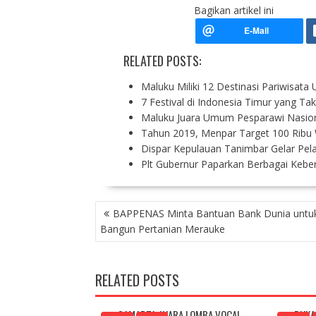
Bagikan artikel ini
RELATED POSTS:
Maluku Miliki 12 Destinasi Pariwisata
7 Festival di Indonesia Timur yang Ta
Maluku Juara Umum Pesparawi Nasion
Tahun 2019, Menpar Target 100 Ribu
Dispar Kepulauan Tanimbar Gelar Pe
Plt Gubernur Paparkan Berbagai Kebe
P
BAPPENAS Minta Bantuan Bank Dunia untu
O
Bangun Pertanian Merauke
S
T
N
RELATED POSTS
A
V
SAMAPTA JUARA LOMBA VOCAL
BUKA