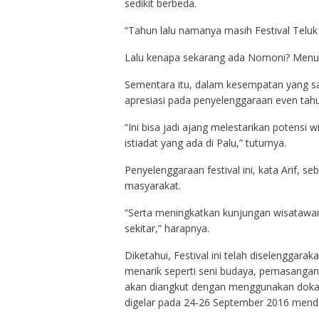
sedikit berbeda.
“Tahun lalu namanya masih Festival Teluk 
Lalu kenapa sekarang ada Nomoni? Menurutny
Sementara itu, dalam kesempatan yang s
apresiasi pada penyelenggaraan even tahu
“Ini bisa jadi ajang melestarikan potens
istiadat yang ada di Palu,” tuturnya.
Penyelenggaraan festival ini, kata Arif,
masyarakat.
“Serta meningkatkan kunjungan wisataw
sekitar,” harapnya.
Diketahui, Festival ini telah diselenggarak
menarik seperti seni budaya, pemasangan o
akan diangkut dengan menggunakan dokar
digelar pada 24-26 September 2016 menda