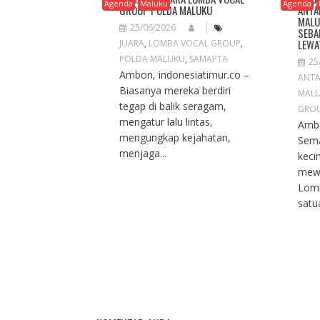
I
Agenda
Maluku
Agenda
GROUP POLDA MALUKU
ANTA
G
MALU
25/06/2026
A
SEBA
LEWA
JUARA
,
LOMBA VOCAL GROUP
,
T
POLDA MALUKU
,
SAMAPTA
I
25
Ambon, indonesiatimur.co –
O
ANTA
Biasanya mereka berdiri
N
MAL
tegap di balik seragam,
GRO
mengatur lalu lintas,
Ambo
mengungkap kejahatan,
Sem
menjaga...
keci
mew
Lomb
satua