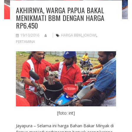
AKHIRNYA, WARGA PAPUA BAKAL
MENIKMATI BBM DENGAN HARGA
RP6.450
19/10/2016
HARGA BBM
,
JOKOWI
,
PERTAMINA
[foto: int]
Jayapura – Selama ini harga Bahan Bakar Minyak di