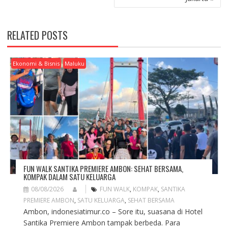
A
V
I
RELATED POSTS
G
A
T
Ekonomi & Bisnis
Maluku
I
O
N
FUN WALK SANTIKA PREMIERE AMBON: SEHAT BERSAMA,
KOMPAK DALAM SATU KELUARGA
08/08/2026
FUN WALK
,
KOMPAK
,
SANTIKA
PREMIERE AMBON
,
SATU KELUARGA
,
SEHAT BERSAMA
Ambon, indonesiatimur.co – Sore itu, suasana di Hotel
Santika Premiere Ambon tampak berbeda. Para