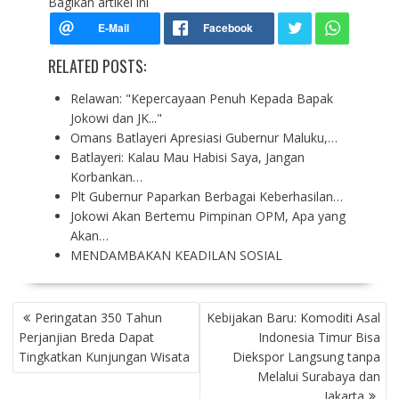
Bagikan artikel ini
RELATED POSTS:
Relawan: "Kepercayaan Penuh Kepada Bapak
Jokowi dan JK..."
Omans Batlayeri Apresiasi Gubernur Maluku,…
Batlayeri: Kalau Mau Habisi Saya, Jangan
Korbankan…
Plt Gubernur Paparkan Berbagai Keberhasilan…
Jokowi Akan Bertemu Pimpinan OPM, Apa yang
Akan…
MENDAMBAKAN KEADILAN SOSIAL
P
Peringatan 350 Tahun
Kebijakan Baru: Komoditi Asal
O
Perjanjian Breda Dapat
Indonesia Timur Bisa
S
Tingkatkan Kunjungan Wisata
Diekspor Langsung tanpa
T
Melalui Surabaya dan
N
Jakarta