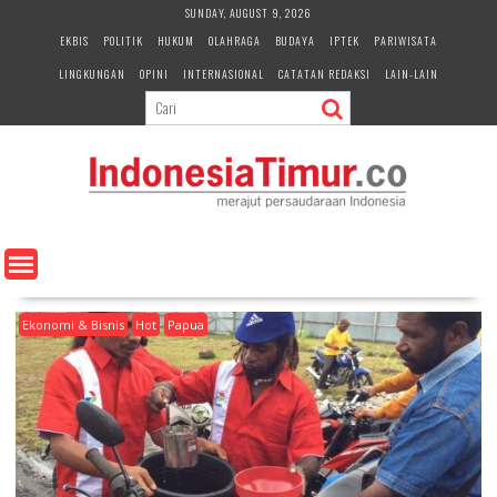
S
SUNDAY, AUGUST 9, 2026
k
EKBIS
POLITIK
HUKUM
OLAHRAGA
BUDAYA
IPTEK
PARIWISATA
i
LINGKUNGAN
OPINI
INTERNASIONAL
CATATAN REDAKSI
LAIN-LAIN
p
t
o
c
o
n
t
e
n
t
Ekonomi & Bisnis
Hot
Papua