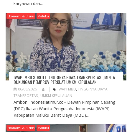
karyawan dari...
Ekonomi & Bisnis
Maluku
IWAPI MBD SOROTI TINGGINYA BIAYA TRANSPORTASI, MINTA
DUKUNGAN PEMPROV PERKUAT UMKM KEPULAUAN
06/08/2026
IWAPI MBD
,
TINGGINYA BIAYA
TRANSPORTASI
,
UMKM KEPULAUAN
Ambon, indonesiatimur.co– Dewan Pimpinan Cabang
(DPC) Ikatan Wanita Pengusaha Indonesia (IWAPI)
Kabupaten Maluku Barat Daya (MBD)...
Ekonomi & Bisnis
Maluku