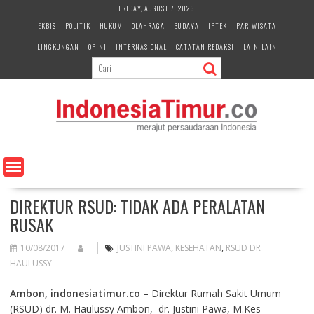
S
FRIDAY, AUGUST 7, 2026
k
EKBIS
POLITIK
HUKUM
OLAHRAGA
BUDAYA
IPTEK
PARIWISATA
i
LINGKUNGAN
OPINI
INTERNASIONAL
CATATAN REDAKSI
LAIN-LAIN
p
t
o
c
o
n
t
e
n
t
DIREKTUR RSUD: TIDAK ADA PERALATAN
RUSAK
10/08/2017
JUSTINI PAWA
,
KESEHATAN
,
RSUD DR
HAULUSSY
Ambon, indonesiatimur.co
– Direktur Rumah Sakit Umum
(RSUD) dr. M. Haulussy Ambon, dr. Justini Pawa, M.Kes