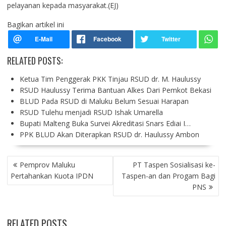
pelayanan kepada masyarakat.(EJ)
Bagikan artikel ini
RELATED POSTS:
Ketua Tim Penggerak PKK Tinjau RSUD dr. M. Haulussy
RSUD Haulussy Terima Bantuan Alkes Dari Pemkot Bekasi
BLUD Pada RSUD di Maluku Belum Sesuai Harapan
RSUD Tulehu menjadi RSUD Ishak Umarella
Bupati Malteng Buka Survei Akreditasi Snars Ediai I…
PPK BLUD Akan Diterapkan RSUD dr. Haulussy Ambon
P
Pemprov Maluku
PT Taspen Sosialisasi ke-
O
Pertahankan Kuota IPDN
Taspen-an dan Progam Bagi
S
PNS
T
N
A
RELATED POSTS