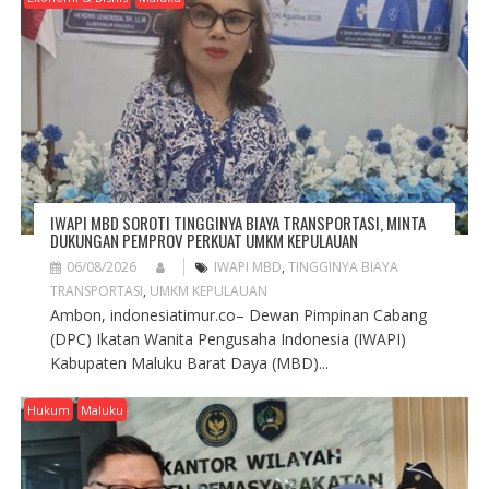
IWAPI MBD SOROTI TINGGINYA BIAYA TRANSPORTASI, MINTA
DUKUNGAN PEMPROV PERKUAT UMKM KEPULAUAN
06/08/2026
IWAPI MBD
,
TINGGINYA BIAYA
TRANSPORTASI
,
UMKM KEPULAUAN
Ambon, indonesiatimur.co– Dewan Pimpinan Cabang
(DPC) Ikatan Wanita Pengusaha Indonesia (IWAPI)
Kabupaten Maluku Barat Daya (MBD)...
Hukum
Maluku