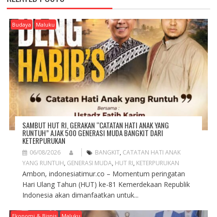
V
I
G
Budaya
Maluku
A
T
I
O
N
SAMBUT HUT RI, GERAKAN “CATATAN HATI ANAK YANG
RUNTUH” AJAK 500 GENERASI MUDA BANGKIT DARI
KETERPURUKAN
06/08/2026
BANGKIT
,
CATATAN HATI ANAK
YANG RUNTUH
,
GENERASI MUDA
,
HUT RI
,
KETERPURUKAN
Ambon, indonesiatimur.co – Momentum peringatan
Hari Ulang Tahun (HUT) ke-81 Kemerdekaan Republik
Indonesia akan dimanfaatkan untuk...
Ekonomi & Bisnis
Maluku