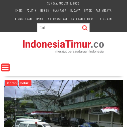
S
SUNDAY, AUGUST 9, 2026
k
EKBIS
POLITIK
HUKUM
OLAHRAGA
BUDAYA
IPTEK
PARIWISATA
i
LINGKUNGAN
OPINI
INTERNASIONAL
CATATAN REDAKSI
LAIN-LAIN
p
t
o
c
o
n
t
e
n
t
Daerah
Maluku