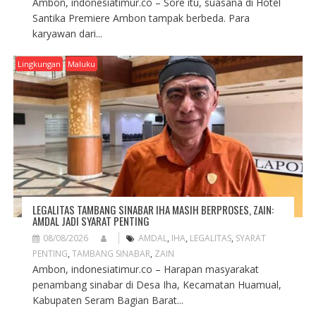
Ambon, indonesiatimur.co – Sore itu, suasana di Hotel
Santika Premiere Ambon tampak berbeda. Para
karyawan dari...
Lingkungan
Maluku
LEGALITAS TAMBANG SINABAR IHA MASIH BERPROSES, ZAIN:
AMDAL JADI SYARAT PENTING
08/08/2026
AMDAL
,
IHA
,
LEGALITAS
,
SYARAT
PENTING
,
TAMBANG SINABAR
,
ZAIN
Ambon, indonesiatimur.co – Harapan masyarakat
penambang sinabar di Desa Iha, Kecamatan Huamual,
Kabupaten Seram Bagian Barat...