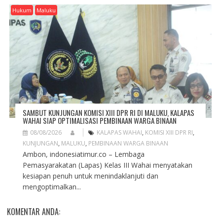
Hukum
Maluku
SAMBUT KUNJUNGAN KOMISI XIII DPR RI DI MALUKU, KALAPAS
WAHAI SIAP OPTIMALISASI PEMBINAAN WARGA BINAAN
08/08/2026
KALAPAS WAHAI
,
KOMISI XIII DPR RI
,
KUNJUNGAN
,
MALUKU
,
PEMBINAAN WARGA BINAAN
Ambon, indonesiatimur.co – Lembaga
Pemasyarakatan (Lapas) Kelas III Wahai menyatakan
kesiapan penuh untuk menindaklanjuti dan
mengoptimalkan...
KOMENTAR ANDA: