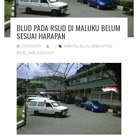
BLUD PADA RSUD DI MALUKU BELUM
SESUAI HARAPAN
25/03/2015
AMBON
,
BLUD
,
KESEHATAN
,
RSUD
,
SAID ASSAGAFF