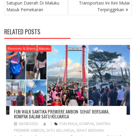
O
Satupun Daerah Di Maluku
Transportasi Ini Kini Mulai
S
Masuk Pemekaran
Terpinggirkan
T
N
A
RELATED POSTS
V
I
G
Ekonomi & Bisnis
Maluku
A
T
I
O
N
FUN WALK SANTIKA PREMIERE AMBON: SEHAT BERSAMA,
KOMPAK DALAM SATU KELUARGA
08/08/2026
FUN WALK
,
KOMPAK
,
SANTIKA
PREMIERE AMBON
,
SATU KELUARGA
,
SEHAT BERSAMA