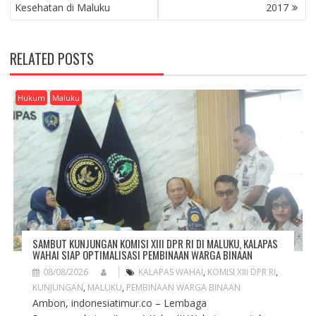
S
Kesehatan di Maluku
2017
T
N
A
RELATED POSTS
V
I
G
Hukum
Maluku
A
T
I
O
N
SAMBUT KUNJUNGAN KOMISI XIII DPR RI DI MALUKU, KALAPAS
WAHAI SIAP OPTIMALISASI PEMBINAAN WARGA BINAAN
08/08/2026
KALAPAS WAHAI
,
KOMISI XIII DPR RI
,
KUNJUNGAN
,
MALUKU
,
PEMBINAAN WARGA BINAAN
Ambon, indonesiatimur.co – Lembaga