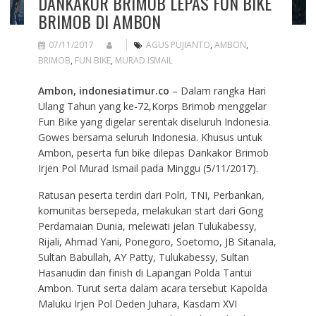
DANKAKOR BRIMOB LEPAS FUN BIKE
BRIMOB DI AMBON
07/11/2017
AGUS PUJIANTO
,
AMBON
,
BRIMOB
,
FUN BIKE
,
MURAD ISMAIL
Ambon, indonesiatimur.co
– Dalam rangka Hari
Ulang Tahun yang ke-72,Korps Brimob menggelar
Fun Bike yang digelar serentak diseluruh Indonesia.
Gowes bersama seluruh Indonesia. Khusus untuk
Ambon, peserta fun bike dilepas Dankakor Brimob
Irjen Pol Murad Ismail pada Minggu (5/11/2017).
Ratusan peserta terdiri dari Polri, TNI, Perbankan,
komunitas bersepeda, melakukan start dari Gong
Perdamaian Dunia, melewati jelan Tulukabessy,
Rijali, Ahmad Yani, Ponegoro, Soetomo, JB Sitanala,
Sultan Babullah, AY Patty, Tulukabessy, Sultan
Hasanudin dan finish di Lapangan Polda Tantui
Ambon. Turut serta dalam acara tersebut Kapolda
Maluku Irjen Pol Deden Juhara, Kasdam XVI