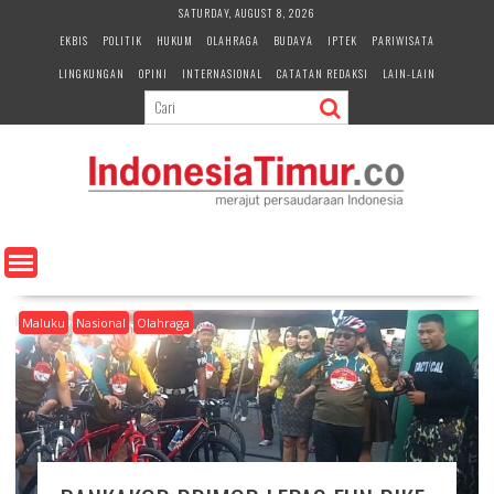
S
SATURDAY, AUGUST 8, 2026
k
EKBIS
POLITIK
HUKUM
OLAHRAGA
BUDAYA
IPTEK
PARIWISATA
i
LINGKUNGAN
OPINI
INTERNASIONAL
CATATAN REDAKSI
LAIN-LAIN
p
t
o
c
o
n
t
e
n
t
Maluku
Nasional
Olahraga