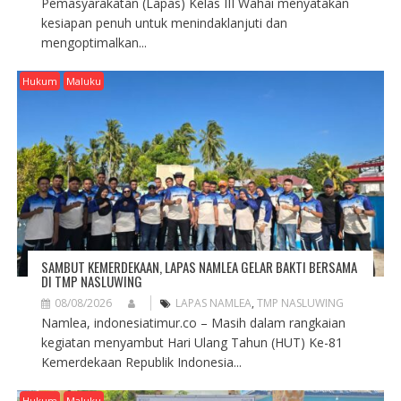
Pemasyarakatan (Lapas) Kelas III Wahai menyatakan
kesiapan penuh untuk menindaklanjuti dan
mengoptimalkan...
Hukum
Maluku
SAMBUT KEMERDEKAAN, LAPAS NAMLEA GELAR BAKTI BERSAMA
DI TMP NASLUWING
08/08/2026
LAPAS NAMLEA
,
TMP NASLUWING
Namlea, indonesiatimur.co – Masih dalam rangkaian
kegiatan menyambut Hari Ulang Tahun (HUT) Ke-81
Kemerdekaan Republik Indonesia...
Hukum
Maluku