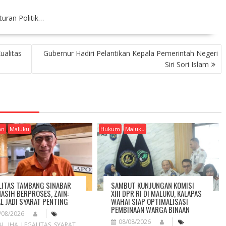
uran Politik…
ualitas
Gubernur Hadiri Pelantikan Kepala Pemerintah Negeri
Siri Sori Islam
an
Maluku
Hukum
Maluku
LITAS TAMBANG SINABAR
SAMBUT KUNJUNGAN KOMISI
MASIH BERPROSES, ZAIN:
XIII DPR RI DI MALUKU, KALAPAS
L JADI SYARAT PENTING
WAHAI SIAP OPTIMALISASI
PEMBINAAN WARGA BINAAN
/08/2026
08/08/2026
AL
,
IHA
,
LEGALITAS
,
SYARAT