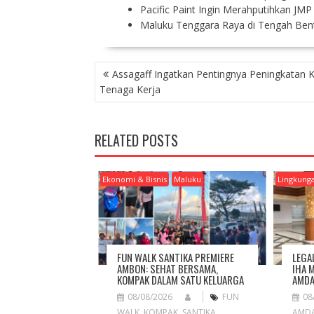
​Pacific Paint Ingin Merahputihkan JMP
Maluku Tenggara Raya di Tengah Bent
P
Assagaff Ingatkan Pentingnya Peningkatan K
O
Tenaga Kerja
S
T
N
RELATED POSTS
A
V
I
Ekonomi & Bisnis
Maluku
Lingkung
G
A
T
I
O
FUN WALK SANTIKA PREMIERE
LEGA
N
AMBON: SEHAT BERSAMA,
IHA 
KOMPAK DALAM SATU KELUARGA
AMDA
08/08/2026
FUN
08
WALK
,
KOMPAK
,
SANTIKA
AMD