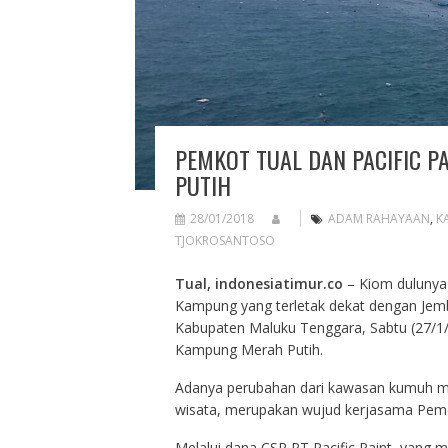
PEMKOT TUAL DAN PACIFIC 
PUTIH
28/01/2018
ADAM RAHAYAAN
,
K
TJOKROSANTOSO
Tual, indonesiatimur.co
– Kiom dulunya
Kampung yang terletak dekat dengan Jem
Kabupaten Maluku Tenggara, Sabtu (27/1/
Kampung Merah Putih.
Adanya perubahan dari kawasan kumuh me
wisata, merupakan wujud kerjasama Pemer
Melalui dana CSR PT Pacific Paint, yang 