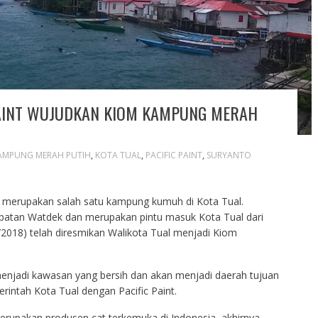
PAINT WUJUDKAN KIOM KAMPUNG MERAH
AMPUNG MERAH PUTIH
,
KOTA TUAL
,
PACIFIC PAINT
,
SURYANTO
 merupakan salah satu kampung kumuh di Kota Tual.
batan Watdek dan merupakan pintu masuk Kota Tual dari
2018) telah diresmikan Walikota Tual menjadi Kiom
njadi kawasan yang bersih dan akan menjadi daerah tujuan
intah Kota Tual dengan Pacific Paint.
merupakan produsen cat terkemuka di Indonesia, akhirnya