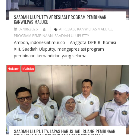
SAADIAH ULUPUTTY APRESIASI PROGRAM PEMBINAAN
KANWILPAS MALUKU
07/08/2026
APRESIASI
,
KANWILPAS MALUKU
,
PROGRAM PEMBINAAN
,
SAADIAH ULUPUTTY
Ambon, indonesiatimur.co – Anggota DPR RI Komisi
XIII, Saadiah Uluputty, mengapresiasi program
pembinaan kemandirian yang selama...
Hukum
Maluku
SAADIAH ULUPUTTY: LAPAS HARUS JADI RUANG PEMBINAAN,