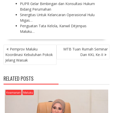
PUPR Gelar Bimbingan dan Konsultasi Hukum
Bidang Perumahan
Sinergitas Untuk Kelancaran Operasional Hulu
Migas…
Penguatan Tata Kelola, Kanwil Ditjenpas
Maluku…
P
Pemprov Maluku
MTB Tuan Rumah Seminar
O
Koordinasi Kebutuhan Pokok
Dan KKL Ke-II
S
Jelang Waisak
T
N
A
RELATED POSTS
V
I
G
Keamanan
Maluku
A
T
I