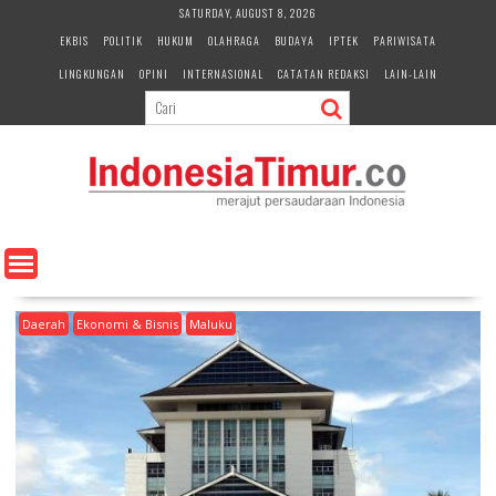
S
SATURDAY, AUGUST 8, 2026
k
EKBIS
POLITIK
HUKUM
OLAHRAGA
BUDAYA
IPTEK
PARIWISATA
i
LINGKUNGAN
OPINI
INTERNASIONAL
CATATAN REDAKSI
LAIN-LAIN
p
t
o
c
o
n
t
e
n
t
Daerah
Ekonomi & Bisnis
Maluku