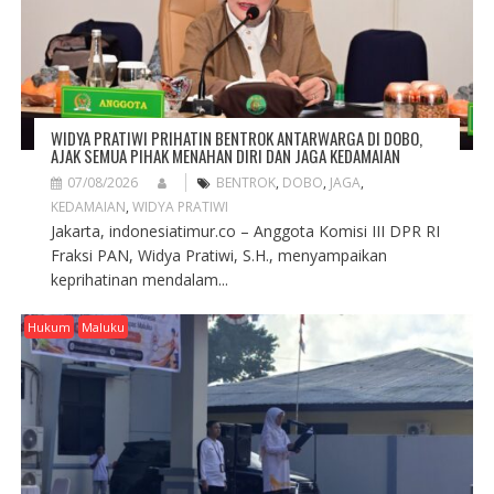
O
N
WIDYA PRATIWI PRIHATIN BENTROK ANTARWARGA DI DOBO,
AJAK SEMUA PIHAK MENAHAN DIRI DAN JAGA KEDAMAIAN
07/08/2026
BENTROK
,
DOBO
,
JAGA
,
KEDAMAIAN
,
WIDYA PRATIWI
Jakarta, indonesiatimur.co – Anggota Komisi III DPR RI
Fraksi PAN, Widya Pratiwi, S.H., menyampaikan
keprihatinan mendalam...
Hukum
Maluku