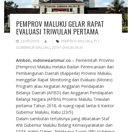
PEMPROV MALUKU GELAR RAPAT
EVALUASI TRIWULAN PERTAMA
23/05/2018
PEMPROV MALUKU
,
PLT
GUBERNUR MALUKU
,
ZETH SAHUBURUA
Ambon, indonesiatimur.co
– Pemerintah Provinsi
(Pemprov) Maluku melalui Badan Perencanaan dan
Pembangunan Daerah (Bappeda) Provinsi Maluku,
menggelar Rapat Monitoring dan Evaluasi (Monev)
Program atau Kegiatan Anggaran Pendapatan
Belanja Daerah (APBD) dan Anggaran Pendapatan
Belanja Negara (APBN) Provinsi Maluku Triwulan
pertama Tahun 2018, di ruang rapat lantai 6 Kantor
Gubernur Maluku, Rabu (23/5).
Dalam sambutan tertulisnya yang dibacakan Staf
Ahli Gubernur Maluku Bidang Kemasyarakatan dan
SDM, Halim Daties, Pelaksana Tugas (Plt) Gubernur