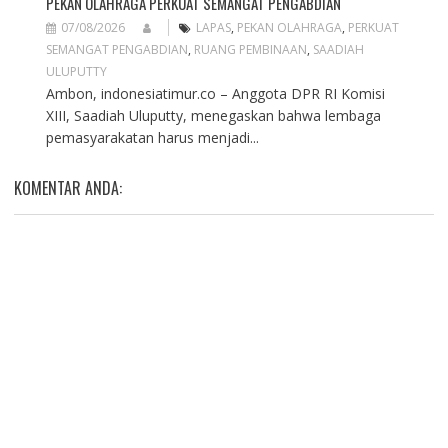
PEKAN OLAHRAGA PERKUAT SEMANGAT PENGABDIAN
07/08/2026
LAPAS
,
PEKAN OLAHRAGA
,
PERKUAT
SEMANGAT PENGABDIAN
,
RUANG PEMBINAAN
,
SAADIAH
ULUPUTTY
Ambon, indonesiatimur.co – Anggota DPR RI Komisi
XIII, Saadiah Uluputty, menegaskan bahwa lembaga
pemasyarakatan harus menjadi...
KOMENTAR ANDA: