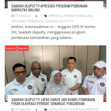
SAADIAH ULUPUTTY APRESIASI PROGRAM PEMBINAAN
KANWILPAS MALUKU
07/08/2026
APRESIASI
,
KANWILPAS MALUKU
,
PROGRAM PEMBINAAN
,
SAADIAH ULUPUTTY
Ambon, indonesiatimur.co – Anggota DPR RI Komisi
XIII, Saadiah Uluputty, mengapresiasi program
pembinaan kemandirian yang selama...
Hukum
Maluku
SAADIAH ULUPUTTY: LAPAS HARUS JADI RUANG PEMBINAAN,
PEKAN OLAHRAGA PERKUAT SEMANGAT PENGABDIAN
07/08/2026
LAPAS
,
PEKAN OLAHRAGA
,
PERKUAT