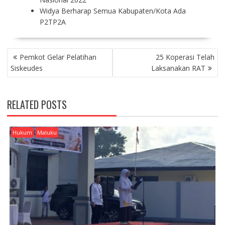
Widya Berharap Semua Kabupaten/Kota Ada
P2TP2A
P
Pemkot Gelar Pelatihan
25 Koperasi Telah
O
Siskeudes
Laksanakan RAT
S
T
N
RELATED POSTS
A
V
I
Hukum
Maluku
G
A
T
I
O
N