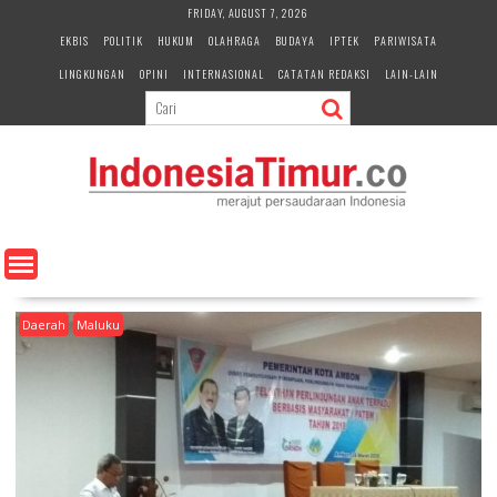
S
FRIDAY, AUGUST 7, 2026
k
EKBIS
POLITIK
HUKUM
OLAHRAGA
BUDAYA
IPTEK
PARIWISATA
i
LINGKUNGAN
OPINI
INTERNASIONAL
CATATAN REDAKSI
LAIN-LAIN
p
t
o
c
o
n
t
e
n
t
Daerah
Maluku