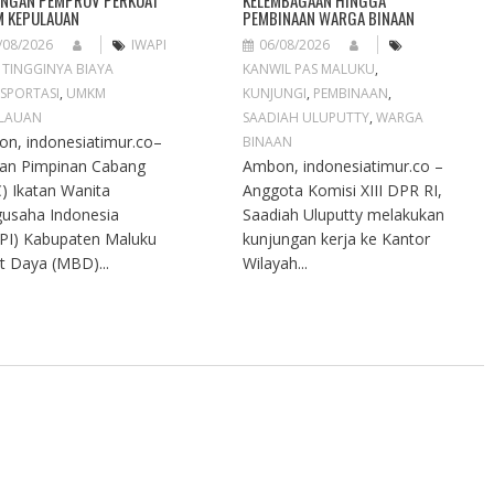
NGAN PEMPROV PERKUAT
KELEMBAGAAN HINGGA
 KEPULAUAN
PEMBINAAN WARGA BINAAN
/08/2026
IWAPI
06/08/2026
,
TINGGINYA BIAYA
KANWIL PAS MALUKU
,
SPORTASI
,
UMKM
KUNJUNGI
,
PEMBINAAN
,
LAUAN
SAADIAH ULUPUTTY
,
WARGA
n, indonesiatimur.co–
BINAAN
an Pimpinan Cabang
Ambon, indonesiatimur.co –
) Ikatan Wanita
Anggota Komisi XIII DPR RI,
usaha Indonesia
Saadiah Uluputty melakukan
PI) Kabupaten Maluku
kunjungan kerja ke Kantor
t Daya (MBD)...
Wilayah...