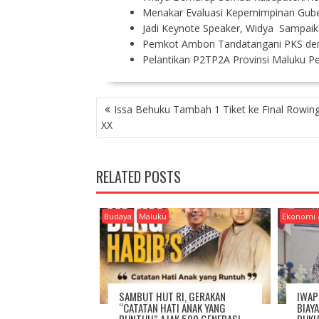
Menakar Evaluasi Kepemimpinan Gub
Jadi Keynote Speaker, Widya Sampaik
Pemkot Ambon Tandatangani PKS den
Pelantikan P2TP2A Provinsi Maluku P
P
Issa Behuku Tambah 1 Tiket ke Final Rowi
O
XX
S
T
N
RELATED POSTS
A
V
I
Budaya
Maluku
Ekonomi 
G
A
T
I
O
SAMBUT HUT RI, GERAKAN
IWAP
N
“CATATAN HATI ANAK YANG
BIAY