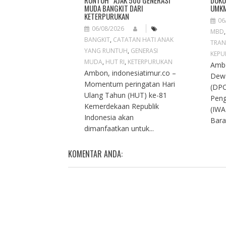
RUNTUH” AJAK 500 GENERASI
DUKU
MUDA BANGKIT DARI
UMKM
KETERPURUKAN
06
06/08/2026
MBD
BANGKIT
,
CATATAN HATI ANAK
TRAN
YANG RUNTUH
,
GENERASI
KEPU
MUDA
,
HUT RI
,
KETERPURUKAN
Ambo
Ambon, indonesiatimur.co –
Dew
Momentum peringatan Hari
(DPC
Ulang Tahun (HUT) ke-81
Peng
Kemerdekaan Republik
(IWA
Indonesia akan
Bara
dimanfaatkan untuk...
KOMENTAR ANDA: