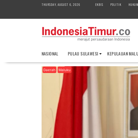
S
THURSDAY, AUGUST 6, 2026
EKBIS
POLITIK
HUKU
k
i
p
t
o
c
o
NASIONAL
PULAU SULAWESI
KEPULAUAN MAL
n
t
Daerah
Maluku
e
n
t