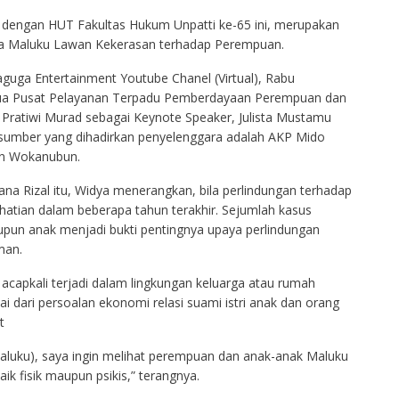
 dengan HUT Fakultas Hukum Unpatti ke-65 ini, merupakan
a Maluku Lawan Kekerasan terhadap Perempuan.
guga Entertainment Youtube Chanel (Virtual), Rabu
tua Pusat Pelayanan Terpadu Pemberdayaan Perempuan dan
 Pratiwi Murad sebagai Keynote Speaker, Julista Mustamu
sumber yang dihadirkan penyelenggara adalah AKP Mido
in Wokanubun.
na Rizal itu, Widya menerangkan, bila perlindungan terhadap
atian dalam beberapa tahun terakhir. Sejumlah kasus
n anak menjadi bukti pentingnya upaya perlindungan
man.
capkali terjadi dalam lingkungan keluarga atau rumah
dari persoalan ekonomi relasi suami istri anak dan orang
t
Maluku), saya ingin melihat perempuan dan anak-anak Maluku
ik fisik maupun psikis,” terangnya.