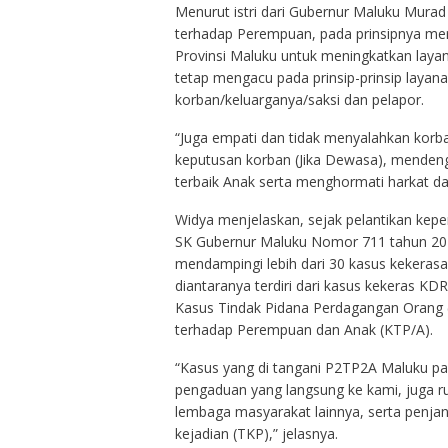
Menurut istri dari Gubernur Maluku Mura
terhadap Perempuan, pada prinsipnya me
Provinsi Maluku untuk meningkatkan lay
tetap mengacu pada prinsip-prinsip layana
korban/keluarganya/saksi dan pelapor.
“Juga empati dan tidak menyalahkan korba
keputusan korban (Jika Dewasa), mendeng
terbaik Anak serta menghormati harkat da
Widya menjelaskan, sejak pelantikan kep
SK Gubernur Maluku Nomor 711 tahun 202
mendampingi lebih dari 30 kasus kekeras
diantaranya terdiri dari kasus kekeras KDR
Kasus Tindak Pidana Perdagangan Orang 
terhadap Perempuan dan Anak (KTP/A).
“Kasus yang di tangani P2TP2A Maluku pad
pengaduan yang langsung ke kami, juga r
lembaga masyarakat lainnya, serta penja
kejadian (TKP),” jelasnya.