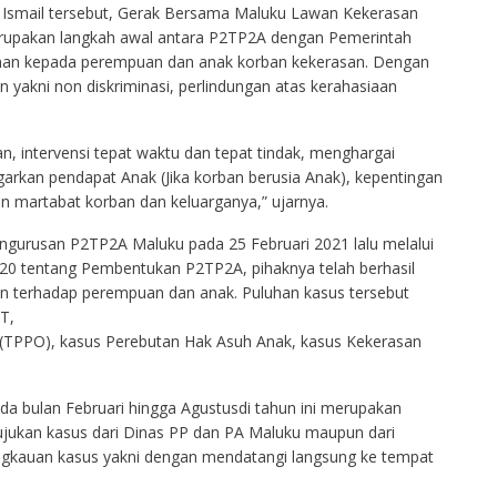
d Ismail tersebut, Gerak Bersama Maluku Lawan Kekerasan
rupakan langkah awal antara P2TP2A dengan Pemerintah
anan kepada perempuan dan anak korban kekerasan. Dengan
n yakni non diskriminasi, perlindungan atas kerahasiaan
n, intervensi tepat waktu dan tepat tindak, menghargai
arkan pendapat Anak (Jika korban berusia Anak), kepentingan
n martabat korban dan keluarganya,” ujarnya.
engurusan P2TP2A Maluku pada 25 Februari 2021 lalu melalui
0 tentang Pembentukan P2TP2A, pihaknya telah berhasil
an terhadap perempuan dan anak. Puluhan kasus tersebut
T,
(TPPO), kasus Perebutan Hak Asuh Anak, kasus Kekerasan
a bulan Februari hingga Agustusdi tahun ini merupakan
ujukan kasus dari Dinas PP dan PA Maluku maupun dari
ngkauan kasus yakni dengan mendatangi langsung ke tempat