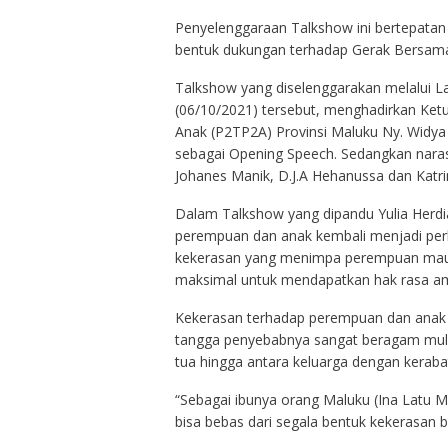
Penyelenggaraan Talkshow ini bertepatan
bentuk dukungan terhadap Gerak Bersam
Talkshow yang diselenggarakan melalui La
(06/10/2021) tersebut, menghadirkan Ke
Anak (P2TP2A) Provinsi Maluku Ny. Widya
sebagai Opening Speech. Sedangkan nara
Johanes Manik, D.J.A Hehanussa dan Katr
Dalam Talkshow yang dipandu Yulia Herdia
perempuan dan anak kembali menjadi perh
kekerasan yang menimpa perempuan maupu
maksimal untuk mendapatkan hak rasa a
Kekerasan terhadap perempuan dan anak a
tangga penyebabnya sangat beragam mulai 
tua hingga antara keluarga dengan keraba
“Sebagai ibunya orang Maluku (Ina Latu 
bisa bebas dari segala bentuk kekerasan ba