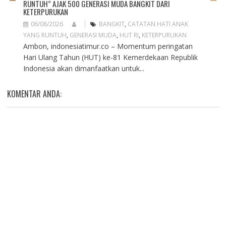
RUNTUH” AJAK 500 GENERASI MUDA BANGKIT DARI
KETERPURUKAN
06/08/2026
BANGKIT
,
CATATAN HATI ANAK
YANG RUNTUH
,
GENERASI MUDA
,
HUT RI
,
KETERPURUKAN
Ambon, indonesiatimur.co – Momentum peringatan
Hari Ulang Tahun (HUT) ke-81 Kemerdekaan Republik
Indonesia akan dimanfaatkan untuk...
KOMENTAR ANDA: