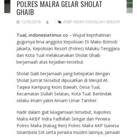
POLRES MALRA GELAR SHOLAT
GHAIB
12/05/2018
AKBP INDRA FADHILLAH SIREGAR
Tual, indonesiatimur.co
– Wujud keprihatinan
gugurnya lima anggota Kepolisian Di Mako Brimob
Jakarta, Kepolisian Resort (Polres) Maluku Tenggara
dan Kota Tual melaksanakan Sholat Ghaib
berjamaah atas kejadian tersebut.
Sholat Gaib berjamaah yang betepatan dengan
Sholat Jum’at tersebut dipusatkan di Mesjid At-
Taqwa Kampung Kiom Bawah, Desa Tual,
Kecamatan Dullah Selatan, Kota Tual. Bertindak
selaku Imam yakni Amam Umar Tamher.
Hadir dalam giat keagamaan tersebut, Kapolres
Malra AKBP Indra Fadhillah Siregar dan Perwira
Polres Malra (Kabag Ren) Polres Malra AKP Ganesa
Sinambela SIK serta perwira muslim lainnya, Jamaah