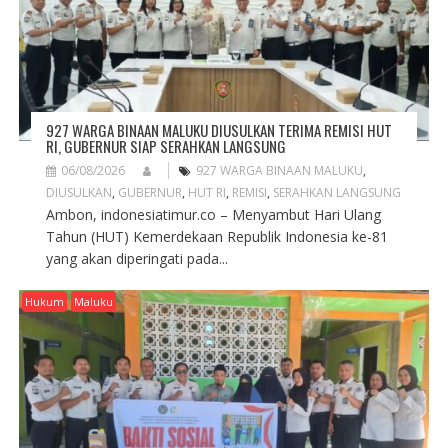
O
N
927 WARGA BINAAN MALUKU DIUSULKAN TERIMA REMISI HUT
RI, GUBERNUR SIAP SERAHKAN LANGSUNG
06/08/2026
927 WARGA BINAAN MALUKU
,
DIUSULKAN
,
GUBERNUR
,
HUT RI
,
REMISI
,
SERAHKAN LANGSUNG
Ambon, indonesiatimur.co – Menyambut Hari Ulang
Tahun (HUT) Kemerdekaan Republik Indonesia ke-81
yang akan diperingati pada...
Hukum
Maluku