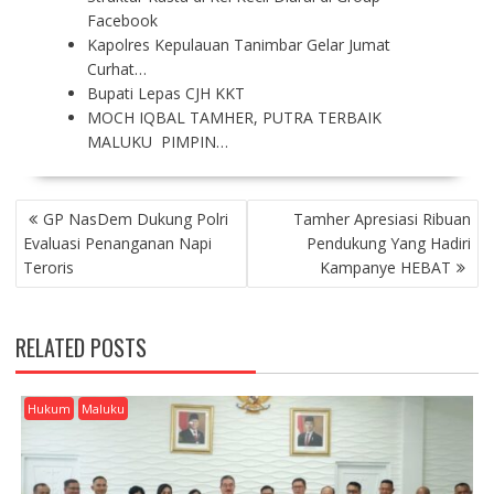
Facebook
Kapolres Kepulauan Tanimbar Gelar Jumat
Curhat…
Bupati Lepas CJH KKT
MOCH IQBAL TAMHER, PUTRA TERBAIK
MALUKU PIMPIN…
P
GP NasDem Dukung Polri
Tamher Apresiasi Ribuan
O
Evaluasi Penanganan Napi
Pendukung Yang Hadiri
S
Teroris
Kampanye HEBAT
T
N
A
RELATED POSTS
V
I
G
Hukum
Maluku
A
T
I