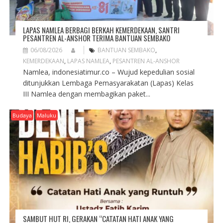
LAPAS NAMLEA BERBAGI BERKAH KEMERDEKAAN, SANTRI
PESANTREN AL-ANSHOR TERIMA BANTUAN SEMBAKO
06/08/2026
BANTUAN SEMBAKO
,
KEMERDEKAAN
,
LAPAS NAMLEA
,
PESANTREN AL-ANSHOR
Namlea, indonesiatimur.co – Wujud kepedulian sosial
ditunjukkan Lembaga Pemasyarakatan (Lapas) Kelas
III Namlea dengan membagikan paket...
Budaya
Maluku
SAMBUT HUT RI, GERAKAN “CATATAN HATI ANAK YANG