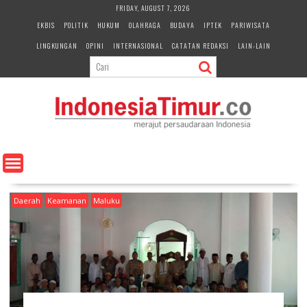
S
FRIDAY, AUGUST 7, 2026
k
EKBIS
POLITIK
HUKUM
OLAHRAGA
BUDAYA
IPTEK
PARIWISATA
i
LINGKUNGAN
OPINI
INTERNASIONAL
CATATAN REDAKSI
LAIN-LAIN
p
t
o
c
o
n
t
e
n
t
Daerah
Keamanan
Maluku