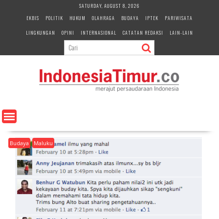
S
SATURDAY, AUGUST 8, 2026
k
EKBIS
POLITIK
HUKUM
OLAHRAGA
BUDAYA
IPTEK
PARIWISATA
i
LINGKUNGAN
OPINI
INTERNASIONAL
CATATAN REDAKSI
LAIN-LAIN
p
t
o
c
o
n
t
e
n
t
Budaya
Maluku