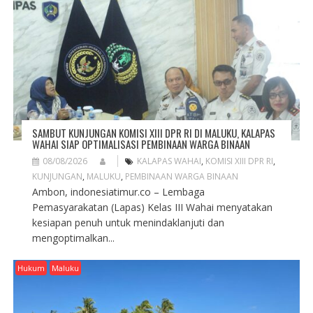
A
T
I
O
N
SAMBUT KUNJUNGAN KOMISI XIII DPR RI DI MALUKU, KALAPAS
WAHAI SIAP OPTIMALISASI PEMBINAAN WARGA BINAAN
08/08/2026
KALAPAS WAHAI
,
KOMISI XIII DPR RI
,
KUNJUNGAN
,
MALUKU
,
PEMBINAAN WARGA BINAAN
Ambon, indonesiatimur.co – Lembaga
Pemasyarakatan (Lapas) Kelas III Wahai menyatakan
kesiapan penuh untuk menindaklanjuti dan
mengoptimalkan...
Hukum
Maluku