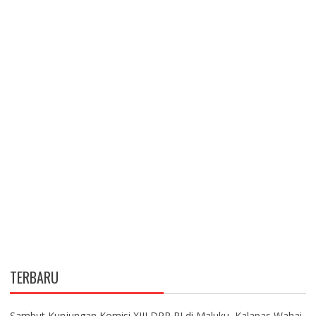
TERBARU
Sambut Kunjungan Komisi XIII DPR RI di Maluku, Kalapas Wahai