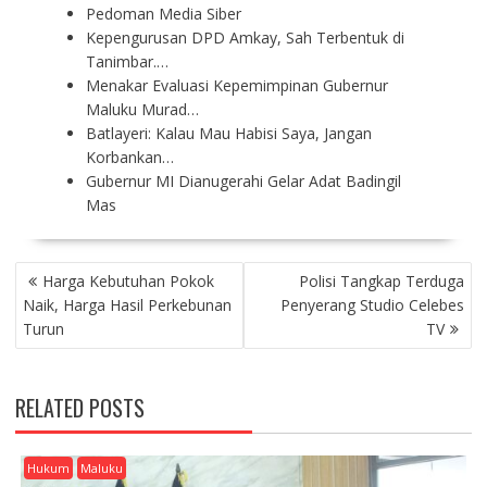
Pedoman Media Siber
Kepengurusan DPD Amkay, Sah Terbentuk di
Tanimbar.…
Menakar Evaluasi Kepemimpinan Gubernur
Maluku Murad…
Batlayeri: Kalau Mau Habisi Saya, Jangan
Korbankan…
Gubernur MI Dianugerahi Gelar Adat Badingil
Mas
P
Harga Kebutuhan Pokok
Polisi Tangkap Terduga
O
Naik, Harga Hasil Perkebunan
Penyerang Studio Celebes
S
Turun
TV
T
N
A
RELATED POSTS
V
I
G
Hukum
Maluku