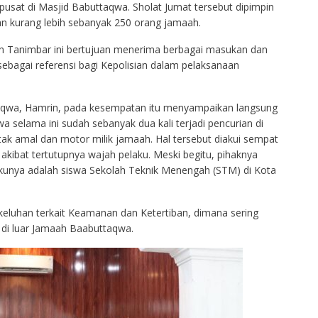
pusat di Masjid Babuttaqwa. Sholat Jumat tersebut dipimpin
an kurang lebih sebanyak 250 orang jamaah.
n Tanimbar ini bertujuan menerima berbagai masukan dan
s sebagai referensi bagi Kepolisian dalam pelaksanaan
aqwa, Hamrin, pada kesempatan itu menyampaikan langsung
 selama ini sudah sebanyak dua kali terjadi pencurian di
k amal dan motor milik jamaah. Hal tersebut diakui sempat
 akibat tertutupnya wajah pelaku. Meski begitu, pihaknya
akunya adalah siswa Sekolah Teknik Menengah (STM) di Kota
keluhan terkait Keamanan dan Ketertiban, dimana sering
g di luar Jamaah Baabuttaqwa.