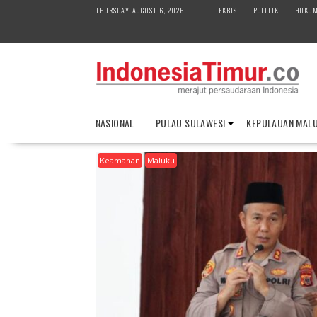
S
THURSDAY, AUGUST 6, 2026
EKBIS
POLITIK
HUKU
k
i
p
t
o
c
o
NASIONAL
PULAU SULAWESI
KEPULAUAN MAL
n
t
Keamanan
Maluku
e
n
t