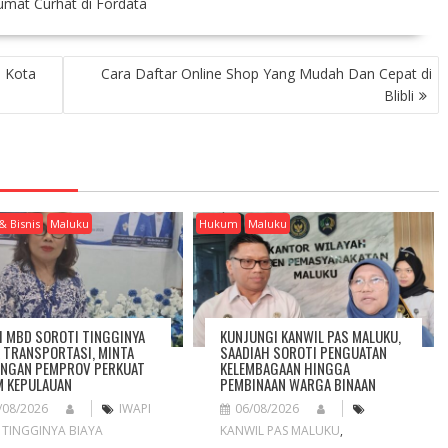
umat Curhat di Fordata
i Kota
Cara Daftar Online Shop Yang Mudah Dan Cepat di
Blibli
& Bisnis
Maluku
Hukum
Maluku
I MBD SOROTI TINGGINYA
KUNJUNGI KANWIL PAS MALUKU,
A TRANSPORTASI, MINTA
SAADIAH SOROTI PENGUATAN
NGAN PEMPROV PERKUAT
KELEMBAGAAN HINGGA
 KEPULAUAN
PEMBINAAN WARGA BINAAN
/08/2026
IWAPI
06/08/2026
,
TINGGINYA BIAYA
KANWIL PAS MALUKU
,