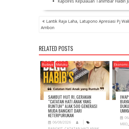
Kapolres Kepulauan Tanimbar Hadiri J
P
Lantik Raja Laha, Latupono Apresiasi Pj Wal
O
Ambon
S
T
N
RELATED POSTS
A
V
I
Budaya
Maluku
Ekonomi 
G
A
T
I
O
SAMBUT HUT RI, GERAKAN
IWAP
N
“CATATAN HATI ANAK YANG
BIAY
RUNTUH” AJAK 500 GENERASI
DUKU
MUDA BANGKIT DARI
UMKM
KETERPURUKAN
06
06/08/2026
MBD
BANGKIT
,
CATATAN HATI ANAK