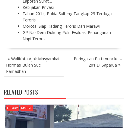
Laporan Surat…
Kebijakan Privasi
Tahun 2014, Polda Sulteng Tangkap 23 Terduga
Teroris
Morotai Siap Hadang Teroris Dari Marawi
GP NasDem Dukung Polri Evaluasi Penanganan
Napi Teroris
P
WaliKota Ajak Masyarakat
Peringatan Pattimura ke –
O
Hormati Bulan Suci
201 Di Saparua
S
Ramadhan
T
N
A
RELATED POSTS
V
I
G
Hukum
Maluku
A
T
I