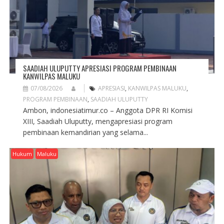
O
N
SAADIAH ULUPUTTY APRESIASI PROGRAM PEMBINAAN
KANWILPAS MALUKU
07/08/2026
APRESIASI
,
KANWILPAS MALUKU
,
PROGRAM PEMBINAAN
,
SAADIAH ULUPUTTY
Ambon, indonesiatimur.co – Anggota DPR RI Komisi
XIII, Saadiah Uluputty, mengapresiasi program
pembinaan kemandirian yang selama...
Hukum
Maluku