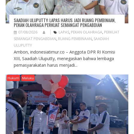
SAADIAH ULUPUTTY: LAPAS HARUS JADI RUANG PEMBINAAN,
PEKAN OLAHRAGA PERKUAT SEMANGAT PENGABDIAN
07/08/2026
LAPAS
,
PEKAN OLAHRAGA
,
PERKUAT
SEMANGAT PENGABDIAN
,
RUANG PEMBINAAN
,
SAADIAH
ULUPUTTY
Ambon, indonesiatimur.co – Anggota DPR RI Komisi
XIII, Saadiah Uluputty, menegaskan bahwa lembaga
pemasyarakatan harus menjadi...
Hukum
Maluku