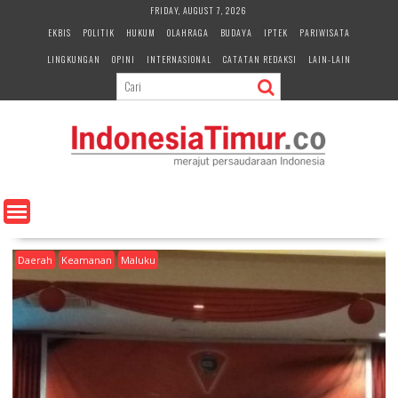
S
FRIDAY, AUGUST 7, 2026
k
EKBIS
POLITIK
HUKUM
OLAHRAGA
BUDAYA
IPTEK
PARIWISATA
i
LINGKUNGAN
OPINI
INTERNASIONAL
CATATAN REDAKSI
LAIN-LAIN
p
t
o
c
o
n
t
e
n
t
Daerah
Keamanan
Maluku