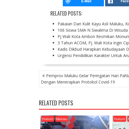
RELATED POSTS:
Pakaian Dari Kulit Kayu Asli Maluku, Ki
106 Siswa SMA N Siwalima Di Wisuda
Pj Wali Kota Ambon Resmikan Monum
3 Tahun ACOM, Pj. Wali Kota Ingin Ci
Kadis Dikbud Harapkan Kebudayaan D
Urgensi Pendidikan Karakter Untuk An
P
Pemprov Maluku Gelar Peringatan Hari Pah
O
Dengan Menerapkan Protokol Covid-19
S
T
N
RELATED POSTS
A
V
I
Hukum
Maluku
Hukum
G