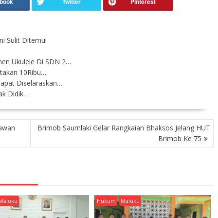
ni Sulit Ditemui
en Ukulele Di SDN 2…
ptakan 10Ribu…
apat Diselaraskan…
ak Didik…
lawan
Brimob Saumlaki Gelar Rangkaian Bhaksos Jelang HUT
Brimob Ke 75
Maluku
Hukum
Maluku