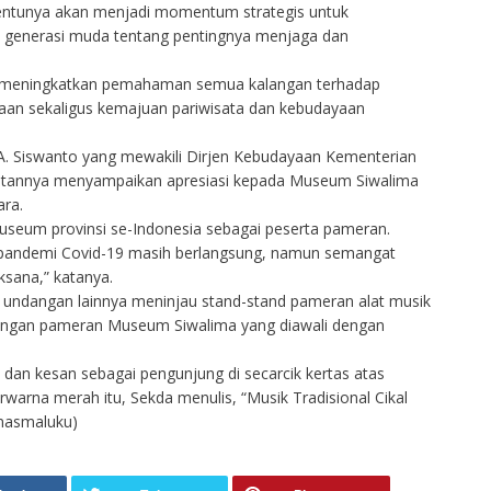
 tentunya akan menjadi momentum strategis untuk
generasi muda tentang pentingnya menjaga dan
an meningkatkan pemahaman semua kalangan terhadap
saan sekaligus kemajuan pariwisata dan kebudayaan
A. Siswanto yang mewakili Dirjen Kebudayaan Kementerian
tannya menyampaikan apresiasi kepada Museum Siwalima
ra.
museum provinsi se-Indonesia sebagai peserta pameran.
i pandemi Covid-19 masih berlangsung, namun semangat
ksana,” katanya.
ndangan lainnya meninjau stand-stand pameran alat musik
 ruangan pameran Museum Siwalima yang diawali dengan
dan kesan sebagai pengunjung di secarcik kertas atas
erwarna merah itu, Sekda menulis, “Musik Tradisional Cikal
umasmaluku)